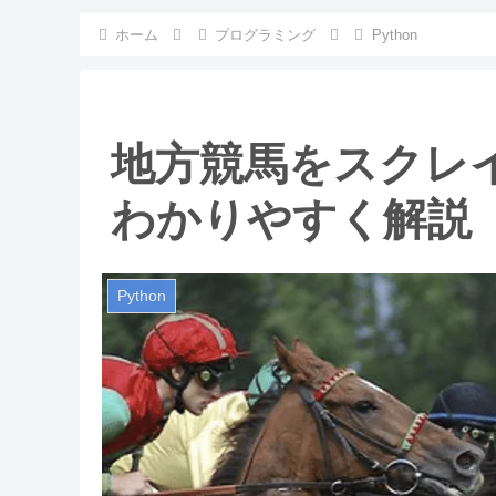
ホーム
プログラミング
Python
地方競馬をスクレ
わかりやすく解説
Python