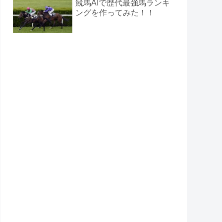
競馬AIで歴代最強馬ランキ
ングを作ってみた！！