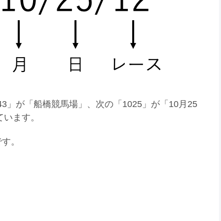
43」が「船橋競馬場」、次の「1025」が「10月25
ています。
です。