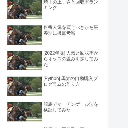
騎手の上手さと回収率ラン
キング
何番人気を買うべきかを馬
券別に徹底考察
[2022年版] 人気と回収率か
らオッズの歪みを探してみ
た
[Python] 馬券の自動購入プ
ログラムの作り方
競馬でマーチンゲール法を
検証してみた