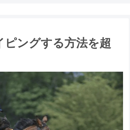
イピングする方法を超