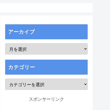
アーカイブ
カテゴリー
スポンサーリンク