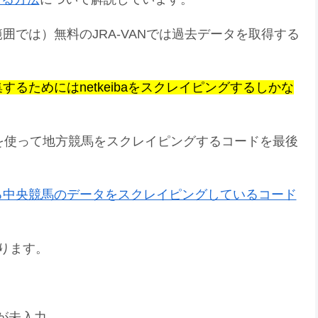
では）無料のJRA-VANでは過去データを取得する
るためにはnetkeibaをスクレイピングするしかな
nを使って地方競馬をスクレイピングするコードを最後
る中央競馬のデータをスクレイピングしているコード
ります。
が未入力。