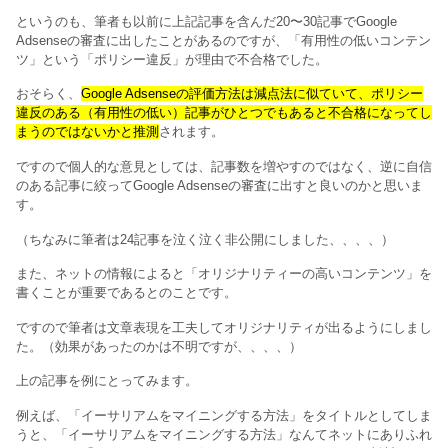
というのも、筆者も以前に上記記事を含んだ20〜30記事でGoogle
Adsenseの審査に出したことがあるのですが、「有用性の低いコンテン
ツ」という「ポリシー違反」が理由で不合格でした。
おそらく、
Google Adsenseの評価方法は減点法に似ていて、ポリシー
違反のある（有用性の低い）記事がひとつでもあると不合格になってし
まうのではないかと推測
されます。
ですので個人的な意見としては、記事数を増やすのではなく、逆に自信
のある記事に絞ってGoogle Adsenseの審査に出すと良いのかと思いま
す。
（ちなみに筆者は24記事を泣く泣く非公開にしました、、、、）
また、ネットの情報によると「オリジナリティーの高いコンテンツ」を
書くことが重要であるとのことです。
ですので筆者は文章表現を工夫してオリジナリティが出るようにしまし
た。（効果があったのかは不明ですが、、、、）
上の記事を例にとってみます。
例えば、「イーサリアムをマイニングする方法」をタイトルとしてしま
うと、「イーサリアムをマイニングする方法」なんてネットにありふれ