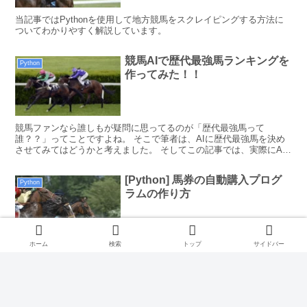
当記事ではPythonを使用して地方競馬をスクレイピングする方法に
ついてわかりやすく解説しています。
競馬AIで歴代最強馬ランキングを
Python
作ってみた！！
競馬ファンなら誰しもが疑問に思ってるのが「歴代最強馬って
誰？？」ってことですよね。 そこで筆者は、AIに歴代最強馬を決め
させてみてはどうかと考えました。 そしてこの記事では、実際にAI
を使った歴代最強馬のランキングを紹介しています。
[Python] 馬券の自動購入プログ
Python
ラムの作り方
ホーム
検索
トップ
サイドバー
当記事ではPythonを使用した馬券の自動購入プログラムの作り方に
ついてわかりやすく解説してます。 seleniumとscheduleを使用し
て、指定した時間に馬券を自動で購入するコードを紹介しています。
何番人気を買うべきかを馬券別に
Python