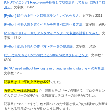
[CPUマイニング] Raptoreumを採掘して収益計算してみた（2021年12
月）
、文字数：1902
[Python] 騎手の上手さと回収率ランキングの作り方
、文字数：2311
[Python] 何番人気を買うべきかを馬券別に調べる方法
、文字数：2695
[2021年11月] イーサリアムをマイニングして収益を計算してみた
、文
字数：1712
[Python] 競馬予想AIの作り方〜データの整形編
、文字数：3415
[サルでもできる] Pythonによるnetkeibaのスクレイピング
、文字数：
6590
[R] ‘\U’ used without hex digits in character string starting への対処法
、
文字数：262
記事数は11で平均文字数は3276
でした。
カテゴリーは総数は3つ
で、競馬カテゴリーの記事が9、プログラミン
グカテゴリーの記事が9、仮想通貨カテゴリーの記事が2でした。
記事数についてですが、色々調べてみた情報と個人的な経験から判断す
るとある程度絞った方が良いように思います。