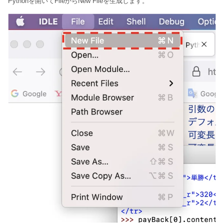
Pythonを開いてFileからNew Fileを生成します。