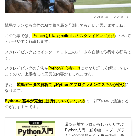
2021.09.30
2023.09.14
競馬ファンなら自作のAIで勝ち馬を予測してみたいと思いますよね。
この記事では、
Pythonを用いたnetkeibaのスクレイピング方法
について
わかりやすく解説します。
スクレイピングとはインターネット上のデータを自動で取得する行為で
す。
スクレイピングの方法を
Python初心者向け
にかなり詳しく解説してい
ますので、上級者には冗長な内容かもしれません。
また、
競馬データの解析ではPythonのプログラミングスキルが必須
に
なります。
Pythonの基本が完全には身についていない方
は、以下の本で勉強する
のがおすすめです。
最短距離でゼロからしっかり学ぶ
Python入門 必修編 ～プログラ
ミングの基礎からエラー処理、テ