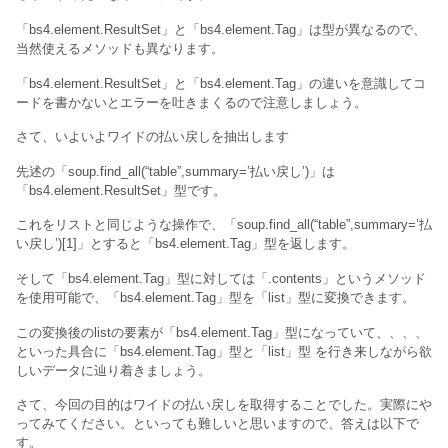
「bs4.element.ResultSet」と
「bs4.element.Tag」は型が異なるので、
当然使えるメソッドも異なります。
「bs4.element.ResultSet」と
「bs4.element.Tag」の違いを意識してコ
ードを書かないとエラーを吐きまくるので注意しましょう。
さて、いよいよワイドの払い戻しを抽出します
先述の「
soup.find_all(“table”,summary=’払い戻し’)」は
「bs4.element.ResultSet」型です。
これをリストと同じような操作で、「
soup.find_all(“table”,summary=’払
い戻し’)[1]」とすると「bs4.element.Tag」型を返します。
そして「bs4.element.Tag」型に対しては「.contents」というメソッド
を使用可能で、
「bs4.element.Tag」型を「list」型に変換できます。
この変換後のlistの要素が
「bs4.element.Tag」型になっていて、、、、
といった具合に「bs4.element.Tag」型と「list」型 を行き来しながら欲
しいデータに辿り着きましょう。
さて、今回の目的はワイドの払い戻しを取得することでした。実際にや
ってみてください。といっても難しいと思いますので、答えは以下で
す。