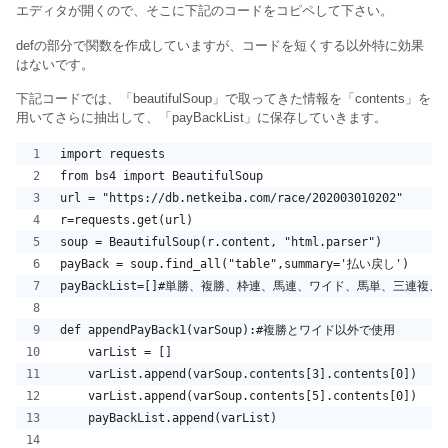
エディタが開くので、そこに下記のコードをコピペして下さい。
defの部分で関数を作成していますが、コードを短くする以外特に効果
はないです。
下記コードでは、「beautifulSoup」で取ってきた情報を「contents」を
用いてさらに抽出して、「payBackList」に保存していきます。
import requests
from bs4 import BeautifulSoup
url = "https://db.netkeiba.com/race/202003010202"
r=requests.get(url)
soup = BeautifulSoup(r.content, "html.parser")
payBack = soup.find_all("table",summary='払い戻し')
payBackList=[]#単勝、複勝、枠連、馬連、ワイド、馬単、三連複
def appendPayBack1(varSoup):#複勝とワイド以外で使用
    varList = []
    varList.append(varSoup.contents[3].contents[0])
    varList.append(varSoup.contents[5].contents[0])
    payBackList.append(varList)