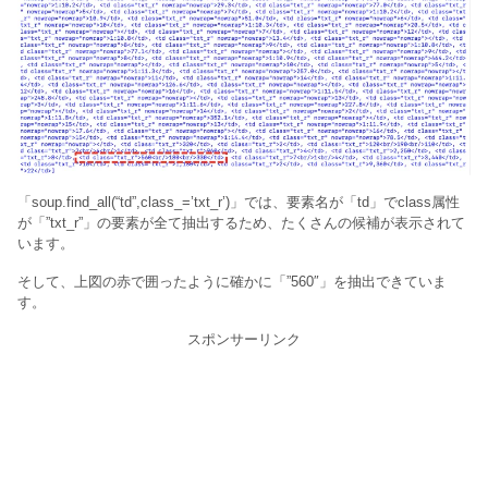
「soup.find_all(“td”,class_=’txt_r’)」では、要素名が「td」でclass属性
が「”txt_r”」の要素が全て抽出するため、たくさんの候補が表示されて
います。
そして、上図の赤で囲ったように確かに「”560″」を抽出できていま
す。
スポンサーリンク