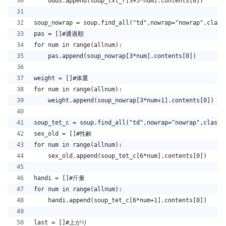
    odds.append(soup_txt_r[3+5*num].contents[0])
soup_nowrap = soup.find_all("td",nowrap="nowrap",class
pas = []#通過順
for num in range(allnum):
    pas.append(soup_nowrap[3*num].contents[0])
weight = []#体重
for num in range(allnum):
    weight.append(soup_nowrap[3*num+1].contents[0])
soup_tet_c = soup.find_all("td",nowrap="nowrap",class_
sex_old = []#性齢
for num in range(allnum):
    sex_old.append(soup_tet_c[6*num].contents[0])
handi = []#斤量
for num in range(allnum):
    handi.append(soup_tet_c[6*num+1].contents[0])
last = []#上がり