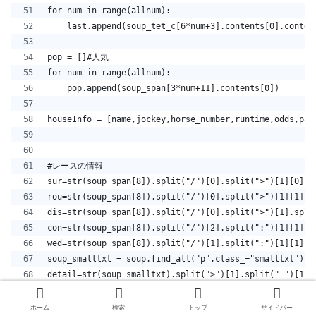
for num in range(allnum):
    last.append(soup_tet_c[6*num+3].contents[0].conten
pop = []#人気
for num in range(allnum):
    pop.append(soup_span[3*num+11].contents[0])
houseInfo = [name,jockey,horse_number,runtime,odds,pas
#レースの情報
sur=str(soup_span[8]).split("/")[0].split(">")[1][0]
rou=str(soup_span[8]).split("/")[0].split(">")[1][1]
dis=str(soup_span[8]).split("/")[0].split(">")[1].spli
con=str(soup_span[8]).split("/")[2].split(":")[1][1]
wed=str(soup_span[8]).split("/")[1].split(":")[1][1]
soup_smalltxt = soup.find_all("p",class_="smalltxt")
detail=str(soup_smalltxt).split(">")[1].split(" ")[1]
date=str(soup_smalltxt).split(">")[1].split(" ")[0]
clas=str(soup_smalltxt).split(">")[1].split(" ")[2].re
ホーム
検索
トップ
サイドバー