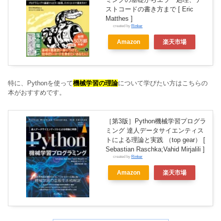
ストコードの書き方まで [ Eric
Matthes ]
created by
Rinker
Amazon
楽天市場
特に、Pythonを使って
機械学習の理論
について学びたい方はこちらの
本がおすすめです。
［第3版］Python機械学習プログラ
ミング 達人データサイエンティス
トによる理論と実践 （top gear） [
Sebastian Raschka;Vahid Mirjalili ]
created by
Rinker
Amazon
楽天市場