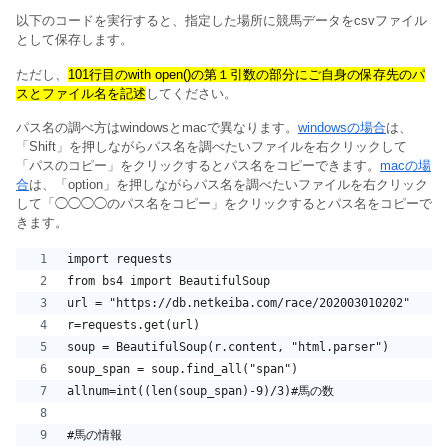
以下のコードを実行すると、指定した場所に競馬データをcsvファイル
として保存します。
ただし、
101行目のwith open()の第１引数の部分にご自身の保存先のパ
スとファイル名を記述
してください。
パス名の調べ方はwindowsとmacで異なります。
windowsの場合
は、
「Shift」を押しながらパス名を調べたいファイルを右クリックして
「パスのコピー」をクリックするとパス名をコピーできます。
macの場
合
は、「option」を押しながら
パス名を調べたいファイルを右クリック
して「◯◯◯◯のパス名をコピー」をクリックするとパス名をコピーで
きます。
import requests
from bs4 import BeautifulSoup
url = "https://db.netkeiba.com/race/202003010202"
r=requests.get(url)
soup = BeautifulSoup(r.content, "html.parser")
soup_span = soup.find_all("span")
allnum=int((len(soup_span)-9)/3)#馬の数
#馬の情報