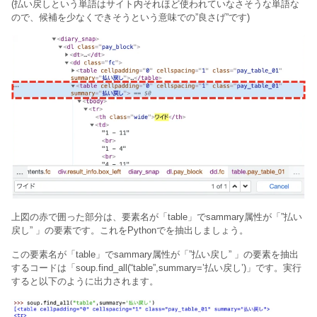
(払い戻しという単語はサイト内それほど使われていなさそうな単語な
ので、候補を少なくできそうという意味での”良さげ”です)
上図の赤で囲った部分は、要素名が「table」でsammary属性が「”払い
戻し” 」の要素です。これをPythonでを抽出しましょう。
この
要素名が「table」でsammary属性が「”払い戻し” 」の要素を抽出
するコードは「soup.find_all(“table”,summary=’払い戻し’)」です。実行
すると以下のように出力されます。