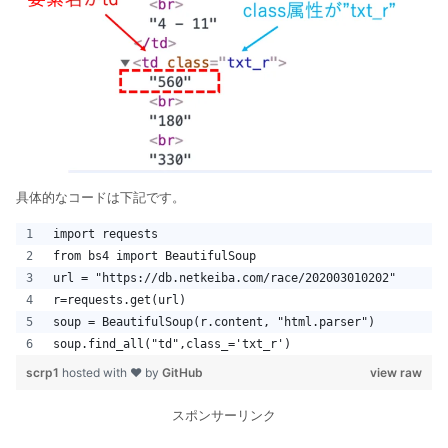
具体的なコードは下記です。
import requests
from bs4 import BeautifulSoup
url = "https://db.netkeiba.com/race/202003010202"
r=requests.get(url)
soup = BeautifulSoup(r.content, "html.parser")
soup.find_all("td",class_='txt_r')
scrp1
hosted with ❤ by
GitHub
view raw
スポンサーリンク