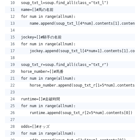
soup_txt_l=soup.find_all(class_="txt_l")
name=[]#馬の名前
for num in range(allnum):
    name.append(soup_txt_l[4*num].contents[1].contents
jockey=[]#騎手の名前
for num in range(allnum):
    jockey.append(soup_txt_l[4*num+1].contents[1].cont
soup_txt_r=soup.find_all(class_="txt_r")
horse_number=[]#馬番
for num in range(allnum):
    horse_number.append(soup_txt_r[1+5*num].contents[0
runtime=[]#走破時間
for num in range(allnum):
    runtime.append(soup_txt_r[2+5*num].contents[0])
odds=[]#オッズ
for num in range(allnum):