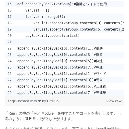
def appendPayBack2(varSoup):#複勝とワイドで使用
    varList = []
    for var in range(3):
        varList.append(varSoup.contents[3].contents[2*v
        varList.append(varSoup.contents[5].contents[2*v
    payBackList.append(varList)
appendPayBack1(payBack[0].contents[1])#単勝
appendPayBack2(payBack[0].contents[3])#複勝
appendPayBack1(payBack[0].contents[5])#枠連
appendPayBack1(payBack[0].contents[7])#馬連
appendPayBack2(payBack[1].contents[1])#ワイド
appendPayBack1(payBack[1].contents[3])#馬単
appendPayBack1(payBack[1].contents[5])#三連複
appendPayBack1(payBack[1].contents[7])#三連単
scrp2
hosted with ❤ by
GitHub
view raw
「Run」の中の「Run Module」を押すことでコードを実行します。下
図のようにIDLE Shellが立ち上がります。
うまくいったかを確認してみましょう。下図のように「payBackList」