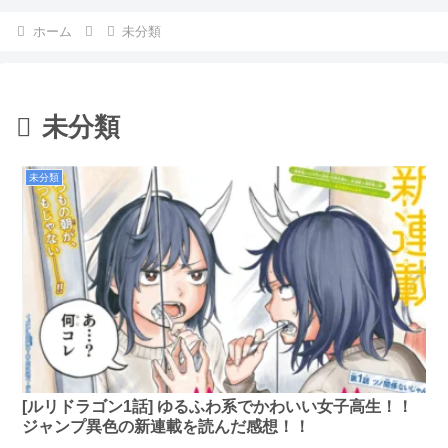
ホーム
未分類
未分類
未分類
[ルリドラゴン1話] ゆるふわ系でかわいい女子高生！！
ジャンプ異色の新連載を読んだ感想！！