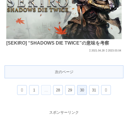
[SEKIRO] “SHADOWS DIE TWICE”の意味を考察
2021.04.28
2023.03.04
次のページ
前
次
1
…
28
29
30
31
へ
へ
スポンサーリンク