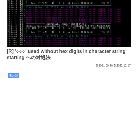
[R] ‘○○○’ used without hex digits in character string
starting への対処法
2021.09.30
2022.12.17
未分類