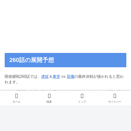
260話の展開予想
呪術廻戦260話では、
虎杖
＆
東堂
vs
宿儺
の最終決戦が描かれると思わ
れます。
また、259話で東堂が腕の包帯をビリッと破いていたので、東堂の腕が
どうなっているのかも明らかになると思われます。
ホーム
検索
トップ
サイドバー