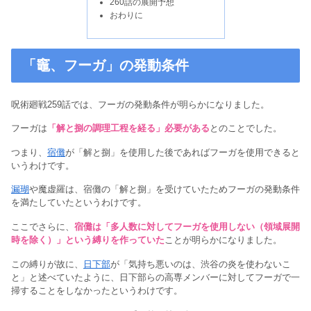
260話の展開予想
おわりに
「竈、フーガ」の発動条件
呪術廻戦259話では、フーガの発動条件が明らかになりました。
フーガは
「解と捌の調理工程を経る」必要がある
とのことでした。
つまり、
宿儺
が「解と捌」を使用した後であればフーガを使用できると
いうわけです。
漏瑚
や魔虚羅は、宿儺の「解と捌」を受けていたためフーガの発動条件
を満たしていたというわけです。
ここでさらに、
宿儺は「多人数に対してフーガを使用しない（領域展開
時を除く）」という縛りを作っていた
ことが明らかになりました。
この縛りが故に、
日下部
が「気持ち悪いのは、渋谷の炎を使わないこ
と」と述べていたように、日下部らの高専メンバーに対してフーガで一
掃することをしなかったというわけです。