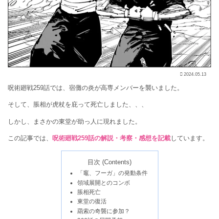
2024.05.13
呪術廻戦259話では、宿儺の炎が高専メンバーを襲いました。
そして、脹相が虎杖を庇って死亡しました、、、
しかし、まさかの東堂が助っ人に現れました。
この記事では、
呪術廻戦259話の解説・考察・感想を記載
しています。
目次 (Contents)
「竈、フーガ」の発動条件
領域展開とのコンボ
脹相死亡
東堂の復活
羂索の奇襲に参加？