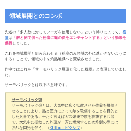
領域展開とのコンボ
先述の「多人数に対してフーガを使用しない」という縛りによって、
宿
儺
は
「解と捌で切った粉塵に竈の炎をエンチャントする」という効果を
獲得
しました。
これを領域展開と組み合わせる（粉塵のみ領域の外に逃がさないように
する）ことで、領域の中を灼熱地獄へと変貌させました。
作中ではこれを「サーモバリック爆薬と化した粉塵」と表現していまし
た。
サーモバリックとは以下の意味です。
サーモバリック弾
サーモバリック弾とは、大気中に広く拡散させた炸薬を燃焼さ
せることにより、熱と圧力によって敵を殺傷することを目的と
した兵器である。平たく言えばガス爆発で敵を攻撃する兵器
で、大気中に拡散した炸薬が一斉に燃焼するため炸裂の際には
強烈な閃光を伴う。（
引用元：ピクシブ
）