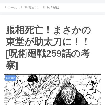
ホーム
漫画
呪術廻戦
脹相死亡！まさかの
東堂が助太刀に！！
[呪術廻戦259話の考
察]
呪術廻戦