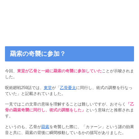
羂索の奇襲に参加？
今回、
東堂が乙骨と一緒に羂索の奇襲に参加していた
ことが示唆されま
した。
呪術廻戦259話では、
東堂
が「
乙骨憂太
に同行し、術式の調整を行なっ
ていた」と記載されていました。
一見ではこの文章の意味を理解することは難しいですが、おそらく
「乙
骨の羂索奇襲に同行し、術式の調整をした」
という意味だと推察されま
す。
というのも、乙骨が
羂索
を奇襲した際に、「カァーン」という謎の効果
音と共に、羂索の背後に瞬間移動しているかの描写がありました。