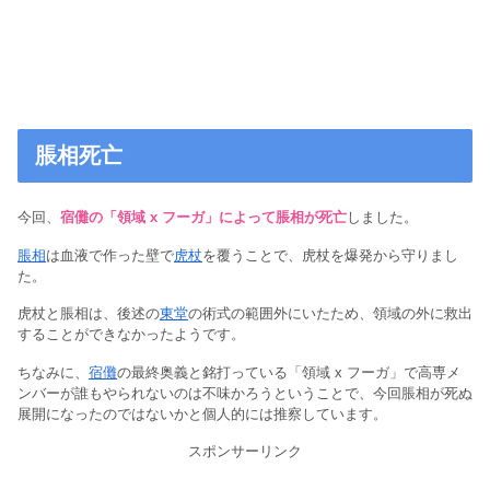
脹相死亡
今回、
宿儺の「領域 x フーガ」によって脹相が死亡
しました。
脹相
は血液で作った壁で
虎杖
を覆うことで、虎杖を爆発から守りまし
た。
虎杖と脹相は、後述の
東堂
の術式の範囲外にいたため、領域の外に救出
することができなかったようです。
ちなみに、
宿儺
の最終奥義と銘打っている「領域 x フーガ」で高専メ
ンバーが誰もやられないのは不味かろうということで、今回脹相が死ぬ
展開になったのではないかと個人的には推察しています。
スポンサーリンク