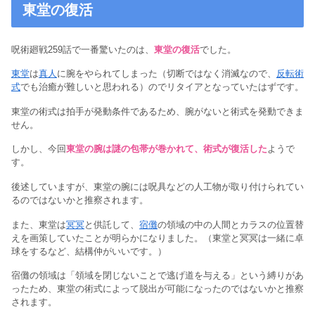
東堂の復活
呪術廻戦259話で一番驚いたのは、
東堂の復活
でした。
東堂
は
真人
に腕をやられてしまった（切断ではなく消滅なので、
反転術
式
でも治癒が難しいと思われる）のでリタイアとなっていたはずです。
東堂の術式は拍手が発動条件であるため、腕がないと術式を発動できま
せん。
しかし、今回
東堂の腕は謎の包帯が巻かれて、術式が復活した
ようで
す。
後述していますが、東堂の腕には呪具などの人工物が取り付けられてい
るのではないかと推察されます。
また、東堂は
冥冥
と供託して、
宿儺
の領域の中の人間とカラスの位置替
えを画策していたことが明らかになりました。（東堂と冥冥は一緒に卓
球をするなど、結構仲がいいです。）
宿儺の領域は「領域を閉じないことで逃げ道を与える」という縛りがあ
ったため、東堂の術式によって脱出が可能になったのではないかと推察
されます。