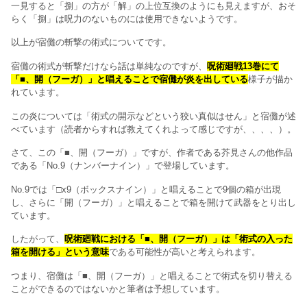
一見すると「捌」の方が「解」の上位互換のようにも見えますが、おそ
らく「捌」は呪力のないものには使用できないようです。
以上が宿儺の斬撃の術式についてです。
宿儺の術式が斬撃だけなら話は単純なのですが、
呪術廻戦13巻にて
「■、開（フーガ）」と唱えることで宿儺が炎を出している
様子が描か
れています。
この炎については「術式の開示などという狡い真似はせん」と宿儺が述
べています（読者からすれば教えてくれよって感じですが、、、、）。
さて、この「■、開（フーガ）」ですが、作者である芥見さんの他作品
である「No.9（ナンバーナイン）」で登場しています。
No.9では「□x9（ボックスナイン）」と唱えることで9個の箱が出現
し、さらに「開（フーガ）」と唱えることで箱を開けて武器をとり出し
ています。
したがって、
呪術廻戦における「■、開（フーガ）」は「術式の入った
箱を開ける」という意味
である可能性が高いと考えられます。
つまり、宿儺は「■、開（フーガ）」と唱えることで術式を切り替える
ことができるのではないかと筆者は予想しています。