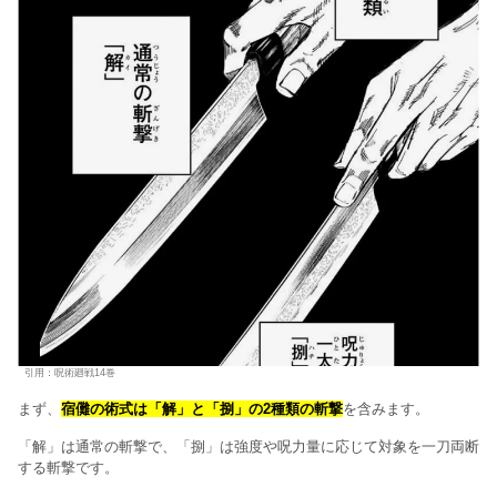
引用：呪術廻戦14巻
まず、
宿儺の術式は「解」と「捌」の2種類の斬撃
を含みます。
「解」は通常の斬撃で、「捌」は強度や呪力量に応じて対象を一刀両断
する斬撃です。