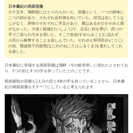
日本書紀の両面宿儺
六十五年、飛騨国にひとりの人がいた。宿儺という。一つの胴体に
二つの顔があり、それぞれ反対側を向いていた。頭頂は合してうな
じがなく、胴体のそれぞれに手足があり、膝はあるがひかがみと踵
がなかった。力強く軽捷(けいしょう)で、左右に剣を帯び、四つの
手で二張りの弓矢を用いた。そこで皇命(すめらみこと)に従わず、
人民から略奪することを楽しんでいた。それゆえ和珥臣(わにうじ)
の祖、難波根子武振熊(なにわのねこたけふるくま)を遣わしてこれ
を誅した。
日本書紀に登場する両面宿儺は飛騨（今の岐阜県）に現れたとされてお
り、2つの顔と4つの手を持っていたとのことです。
呪術廻戦の宿儺も2人分の目と4本の手を持っていることから、日本書
紀の両面宿儺をモチーフにしていると考えられます。