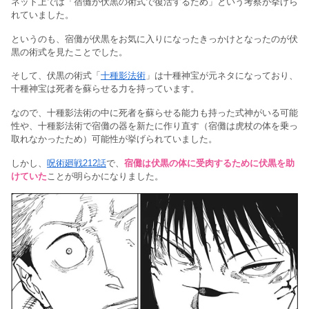
ネット上では「宿儺が伏黒の術式で復活するため」という考察が挙げら
れていました。
というのも、宿儺が伏黒をお気に入りになったきっかけとなったのが伏
黒の術式を見たことでした。
そして、伏黒の術式「
十種影法術
」は十種神宝が元ネタになっており、
十種神宝は死者を蘇らせる力を持っています。
なので、十種影法術の中に死者を蘇らせる能力も持った式神がいる可能
性や、十種影法術で宿儺の器を新たに作り直す（宿儺は虎杖の体を乗っ
取れなかったため）可能性が挙げられていました。
しかし、
呪術廻戦212話
で、
宿儺は伏黒の体に受肉するために伏黒を助
けていた
ことが明らかになりました。