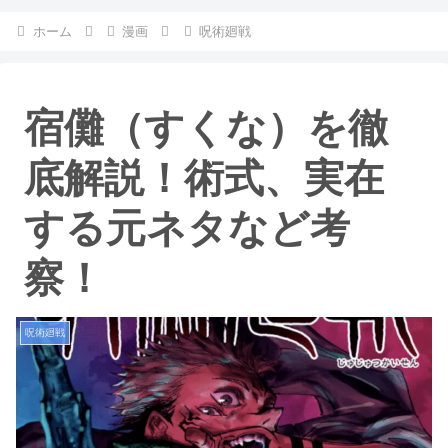
ホーム
漫画
呪術廻戦
宿儺（すくな）を徹
底解説！術式、実在
する元ネタなど考
察！
呪術廻戦