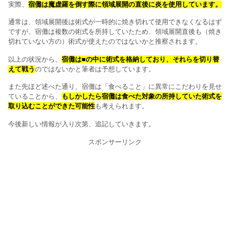
実際、
宿儺は魔虚羅を倒す際に領域展開の直後に炎を使用しています。
通常は、領域展開後は術式が一時的に焼き切れて使用できなくなるはず
ですが、宿儺は複数の術式を所持していたため、領域展開直後も（焼き
切れていない方の）術式が使えたのではないかと推察されます。
以上の状況から、
宿儺は■の中に術式を格納しており、それらを切り替
えて戦う
のではないかと筆者は予想しています。
また先ほど述べた通り、宿儺は「食べること」に異常にこだわりを見せ
ていることから、
もしかしたら宿儺は食べた対象の所持していた術式を
取り込むことができた可能性
も考えられます。
今後新しい情報が入り次第、追記していきます。
スポンサーリンク