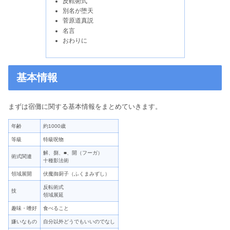
反転術式
別名が堕天
菅原道真説
名言
おわりに
基本情報
まずは宿儺に関する基本情報をまとめていきます。
年齢
約1000歳
等級
特級呪物
解、捌、■、開（フーガ）
術式関連
十種影法術
領域展開
伏魔御厨子（ふくまみずし）
反転術式
技
領域展延
趣味・嗜好
食べること
嫌いなもの
自分以外どうでもいいのでなし