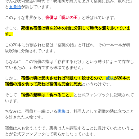
そんな呪術全盛の時代で「呪術師が総力を上げて宿儺に挑み、敗れた」
と
五条悟
が話しています。
このような背景から、
宿儺は「呪いの王」
と呼ばれています。
そして、
死後も宿儺は魂を20本の指に分割して時代を渡り歩いていま
す。
この20本に分割された指は「宿儺の指」と呼ばれ、その一本一本が特
級呪物に分類されています。
ちなみに、この宿儺の指は「存在するだけ」という縛りによって存在し
ているため、五条悟ですら破壊できません。
しかし、
宿儺の魂は受肉させれば問題なく殺せるので、
虎杖
が20本の
宿儺の指を食って死ねば宿儺も完全に死ぬ
というわけです。
そして、
宿儺の趣味は「食べること」
と公式ファンブックに記載されて
います。
ちなみに、宿儺と一緒にいる
裏梅
は、料理人として宿儺の隣に立つこと
を許された人物です。
宿儺は人も食うようで、裏梅は人を調理することに長けていたというこ
とが公式ファンブックにて明らかになっています。