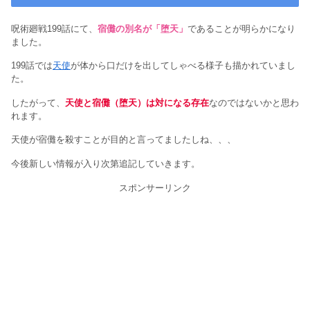
呪術廻戦199話にて、
宿儺の別名が「堕天」
であることが明らかになり
ました。
199話では
天使
が体から口だけを出してしゃべる様子も描かれていまし
た。
したがって、
天使と宿儺（堕天）は対になる存在
なのではないかと思わ
れます。
天使が宿儺を殺すことが目的と言ってましたしね、、、
今後新しい情報が入り次第追記していきます。
スポンサーリンク