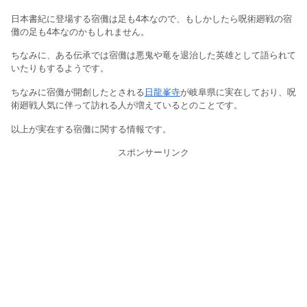
日本書紀に登場する宿儺は足も4本なので、もしかしたら呪術廻戦の宿
儺の足も4本なのかもしれません。
ちなみに、ある伝承では宿儺は悪鬼や竜を退治した英雄として語られて
いたりもするようです。
ちなみに宿儺が開創したとされる
日龍峯寺
が岐阜県に実在しており、呪
術廻戦人気に伴って訪れる人が増えているとのことです。
以上が実在する宿儺に関する情報です。
スポンサーリンク