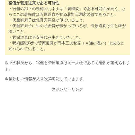
宿儺が菅原道真である可能性
・宿儺の部下の裏梅の元ネタは「裏梅紋」である可能性が高く、さ
らにこの裏梅紋は菅原道真を祀る北野天満宮の紋であること。
・伏魔御厨子は北野天満宮が似ていること。
・伏魔御厨子に牛の頭蓋骨が転がっているが、菅原道真は牛と縁が
深いこと。
・菅原道真は平安時代を生きていたこと。
・呪術廻戦0巻で菅原道真が日本三大怨霊（＝強い呪い）であると
述べられていること。
以上の状況から、宿儺と菅原道真は同一人物である可能性が考えられま
す。
今後新しい情報が入り次第追記していきます。
スポンサーリンク