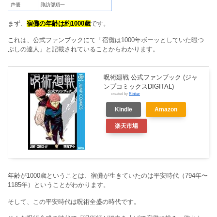
声優
諏訪部順一
まず、
宿儺の年齢は約1000歳
です。
これは、公式ファンブックにて「宿儺は1000年ボーッとしていた暇つ
ぶしの達人」と記載されていることからわかります。
呪術廻戦 公式ファンブック (ジャ
ンプコミックスDIGITAL)
created by
Rinker
Kindle
Amazon
楽天市場
年齢が1000歳ということは、宿儺が生きていたのは平安時代（794年〜
1185年）ということがわかります。
そして、この平安時代は呪術全盛の時代です。