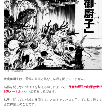
引用：呪術廻戦1巻
伏魔御厨子は、通常の領域と異なり結界を閉じていません。
結界を閉じずに逃げ道を与える縛りによって、
伏魔御厨子の効果は半径
200メートル
という広範囲に及びます。
結界を閉じずに領域を展開することはキャンパスを用いずに絵を描くま
さに神業とのことです。