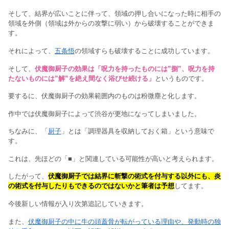
そして、結界が広いことに伴って、領域の押し合いになった時に相手の
領域を外側（領域は外からの攻撃に弱い）から破壊することができま
す。
それによって、
五条悟
の領域すらも破壊することに成功しています。
そして、
伏魔御厨子の効果は「呪力を持ったものには”捌”、呪力を持
たないものには”解”を絶え間なく浴びせ続ける」
というものです。
要するに、伏魔御厨子の効果範囲内のものは粉微塵と化します。
作中では伏魔御厨子によって渋谷が更地になってしまいました。
ちなみに、「
厨子
」とは「調理器具を収納しておく箱」という意味で
す。
これは、先ほどの「■」と関連している可能性が高いと考えられます。
したがって、
伏魔御厨子では結界に斬撃の術式を付与する以外にも、炎
の術式を付与したりもできるのではないかと筆者は予想
してます。
今後新しい情報が入り次第追記していきます。
また、
伏魔御厨子の中に牛の頭蓋骨が転がっている理由や、発動時の独