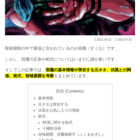
2022.09.22
2023.07.01
呪術廻戦の中で最強と言われているのが宿儺（すくな）です。
しかし、宿儺の正体や術式についてはいまだに謎が多いです。
そこでこの記事では、
宿儺の基本情報や実在する元ネタ、伏黒との関
係、術式、領域展開を考察
＆まとめています。
目次 (Contents)
基本情報
元ネタは実在する
伏黒をお気に入りの理由
術式
料理に関する術式
十種影法術
領域展開、伏魔御厨子（ふくまみずし）