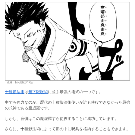
引用：呪術廻戦219話
十種影法術
は
無下限呪術
に並ぶ最強の術式の一つです。
中でも強力なのが、歴代の十種影法術使いが誰も使役できなかった最強
の式神である魔虚羅です。
しかし、宿儺はこの魔虚羅すら使役することに成功しています。
さらに、十種影法術によって影の中に呪具を格納することもできます。