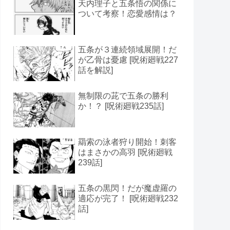
天内理子と五条悟の関係に
ついて考察！恋愛感情は？
五条が３連続領域展開！だ
が乙骨は憂慮 [呪術廻戦227
話を解説]
無制限の茈で五条の勝利
か！？ [呪術廻戦235話]
羂索の泳者狩り開始！刺客
はまさかの高羽 [呪術廻戦
239話]
五条の黒閃！だが魔虚羅の
適応が完了！ [呪術廻戦232
話]