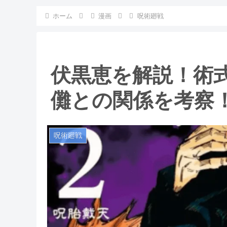
ホーム
漫画
呪術廻戦
伏黒恵を解説！術
儺との関係を考察
呪術廻戦