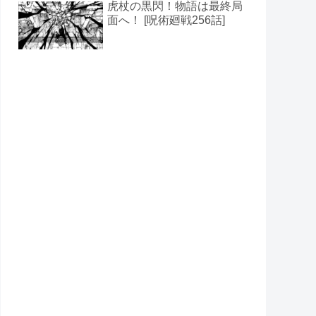
虎杖の黒閃！物語は最終局
面へ！ [呪術廻戦256話]