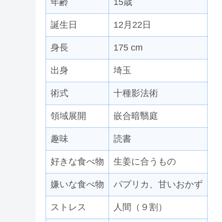
年齢
15歳
誕生日
12月22日
身長
175 cm
出身
埼玉
術式
十種影法術
領域展開
嵌合暗翳庭
趣味
読書
好きな食べ物
生姜に合うもの
嫌いな食べ物
パプリカ、甘いおかず
ストレス
人間（９割）