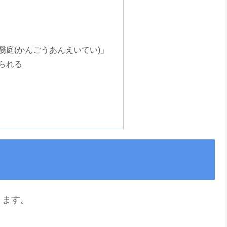
翳庭(かんごうあんえいてい)」
られる
きます。