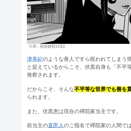
引用：呪術廻戦143話
津美紀
のような善人ですら呪われてしまう
と捉えているからこそ、伏黒自身も「不平
推察されます。
だからこそ、そんな
不平等な世界でも善を
られます。
また、伏黒恵は現在の禪院家当主です。
前当主の
直毘人
のご指名で禪院家の人間で