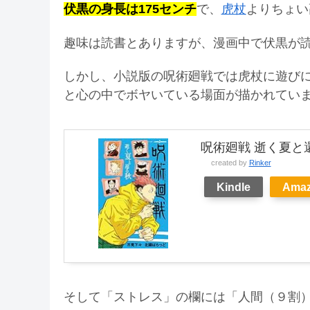
伏黒の身長は175センチ
で、
虎杖
よりちょい
趣味は読書とありますが、漫画中で伏黒が
しかし、小説版の呪術廻戦では虎杖に遊び
と心の中でボヤいている場面が描かれてい
呪術廻戦 逝く夏と還
created by
Rinker
Kindle
Ama
そして「ストレス」の欄には「人間（９割