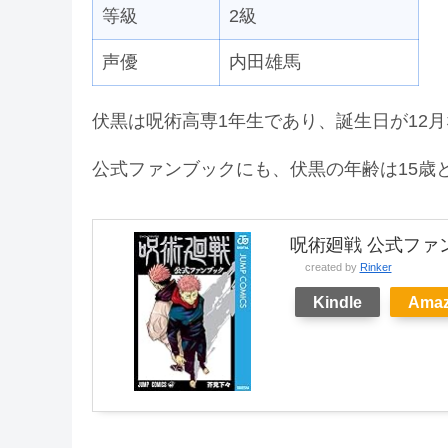
等級
2級
声優
内田雄馬
伏黒は呪術高専1年生であり、誕生日が12
公式ファンブックにも、伏黒の年齢は15歳
呪術廻戦 公式ファン
created by
Rinker
Kindle
Ama