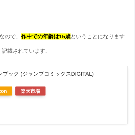
月なので、
作中での年齢は15歳
ということになります
と記載されています。
ブック (ジャンプコミックスDIGITAL)
zon
楽天市場