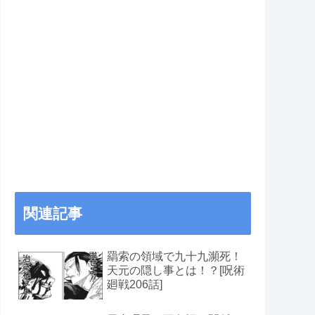
関連記事
羂索の領域で九十九瀕死！
天元の隠し事とは！？[呪術
廻戦206話]