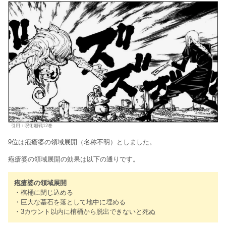
引用：呪術廻戦12巻
9位は疱瘡婆の領域展開（名称不明）としました。
疱瘡婆の領域展開の効果は以下の通りです。
疱瘡婆の領域展開
・棺桶に閉じ込める
・巨大な墓石を落として地中に埋める
・3カウント以内に棺桶から脱出できないと死ぬ