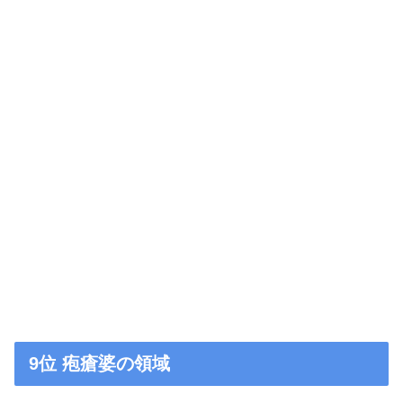
9位 疱瘡婆の領域