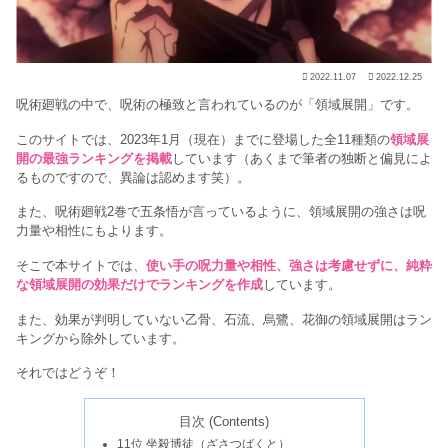
2022.11.07
2022.12.25
呪術廻戦の中で、呪術の極致と言われているのが「領域展開」です。
このサイトでは、2023年1月（現在）までに登場した全11種類の
領域展
開の最強ランキングを掲載
しています（あくまで筆者の独断と偏見によ
るものですので、異論は認めます笑）。
また、呪術廻戦2巻で五条悟が言っているように、領域展開の強さは呪
力量や相性にもよります。
そこで本サイトでは、
使い手の呪力量や相性、強さは考慮せずに、純粋
な領域展開の効果だけでランキングを作成
しています。
また、効果が判明していない乙骨、石流、烏鷺、花御の領域展開はラン
キングから除外しています。
それではどうぞ！
目次 (Contents)
11位 坐殺博徒（ざさつばくと）