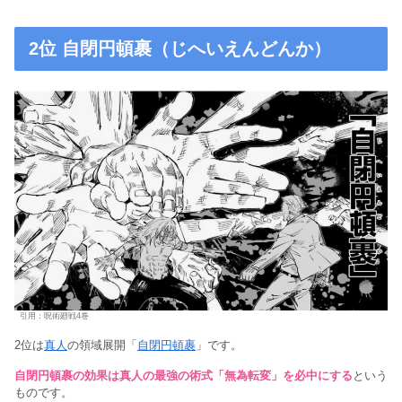
2位 自閉円頓裹（じへいえんどんか）
引用：呪術廻戦4巻
2位は
真人
の領域展開「
自閉円頓裹
」です。
自閉円頓裹の効果は真人の最強の術式「無為転変」を必中にする
という
ものです。