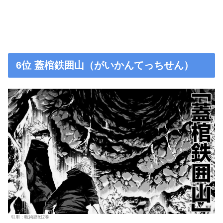
6位 蓋棺鉄囲山（がいかんてっちせん）
引用：呪術廻戦2巻