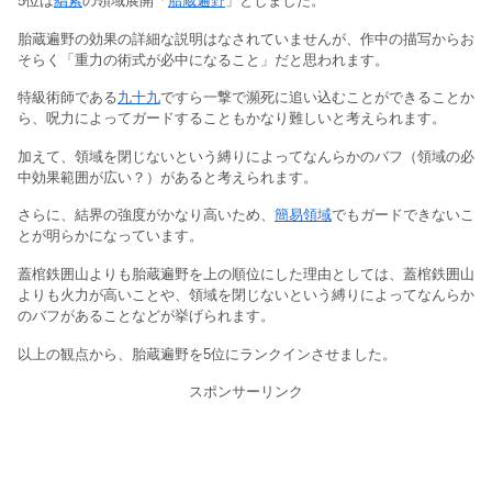
5位は
羂索
の領域展開「
胎蔵遍野
」としました。
胎蔵遍野の効果の詳細な説明はなされていませんが、作中の描写からお
そらく「重力の術式が必中になること」だと思われます。
特級術師である
九十九
ですら一撃で瀕死に追い込むことができることか
ら、呪力によってガードすることもかなり難しいと考えられます。
加えて、領域を閉じないという縛りによってなんらかのバフ（領域の必
中効果範囲が広い？）があると考えられます。
さらに、結界の強度がかなり高いため、
簡易領域
でもガードできないこ
とが明らかになっています。
蓋棺鉄囲山よりも胎蔵遍野を上の順位にした理由としては、蓋棺鉄囲山
よりも火力が高いことや、領域を閉じないという縛りによってなんらか
のバフがあることなどが挙げられます。
以上の観点から、胎蔵遍野を5位にランクインさせました。
スポンサーリンク