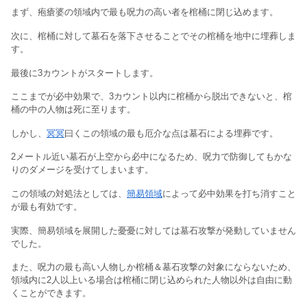
まず、疱瘡婆の領域内で最も呪力の高い者を棺桶に閉じ込めます。
次に、棺桶に対して墓石を落下させることでその棺桶を地中に埋葬しま
す。
最後に3カウントがスタートします。
ここまでが必中効果で、3カウント以内に棺桶から脱出できないと、棺
桶の中の人物は死に至ります。
しかし、
冥冥
曰くこの領域の最も厄介な点は墓石による埋葬です。
2メートル近い墓石が上空から必中になるため、呪力で防御してもかな
りのダメージを受けてしまいます。
この領域の対処法としては、
簡易領域
によって必中効果を打ち消すこと
が最も有効です。
実際、簡易領域を展開した憂憂に対しては墓石攻撃が発動していません
でした。
また、呪力の最も高い人物しか棺桶＆墓石攻撃の対象にならないため、
領域内に2人以上いる場合は棺桶に閉じ込められた人物以外は自由に動
くことができます。