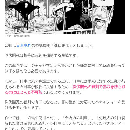
引用：呪術廻戦19巻
10位は
日車寛見
の領域展開「誅伏賜死」としました。
誅伏賜死は相手に裁判を強制する領域です。
この裁判では、ジャッジマンから提示された嫌疑に対して反論を行って
無罪を勝ち取る必要があります。
しかし、日車は天才弁護士である上に、日車には嫌疑に対する証拠が与
えられる＆日車が後攻で反論するため、
誅伏賜死の裁判で無罪を勝ち取
るのはほとんど不可能
であると考えられます。
誅伏賜死の裁判で有罪になると、罪の重さに対応したペナルティーを受
ける必要があります。
作中では、「術式の使用不可」、「全呪力の剥奪」、「処刑人の剣（切
られた者は確実に死ぬ剣）が日車に与えられる」といったペナルティー
がこれまでに登場しています。