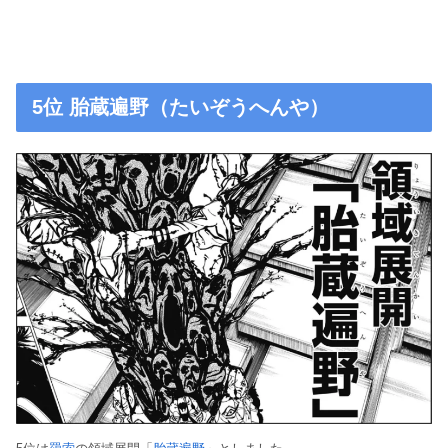
5位 胎蔵遍野（たいぞうへんや）