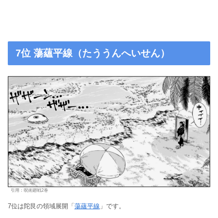
7位 蕩蘊平線（たううんへいせん）
引用：呪術廻戦2巻
7位は陀艮の領域展開「
蕩蘊平線
」です。