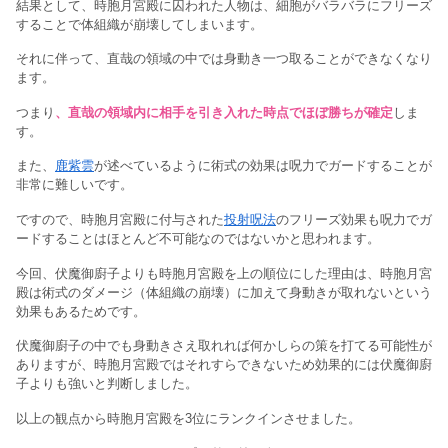
結果として、時胞月宮殿に囚われた人物は、細胞がバラバラにフリーズ
することで体組織が崩壊してしまいます。
それに伴って、直哉の領域の中では身動き一つ取ることができなくなり
ます。
つまり
、直哉の領域内に相手を引き入れた時点でほぼ勝ちが確定
しま
す。
また、
鹿紫雲
が述べているように術式の効果は呪力でガードすることが
非常に難しいです。
ですので、時胞月宮殿に付与された
投射呪法
のフリーズ効果も呪力でガ
ードすることはほとんど不可能なのではないかと思われます。
今回、伏魔御廚子よりも時胞月宮殿を上の順位にした理由は、時胞月宮
殿は術式のダメージ（体組織の崩壊）に加えて身動きが取れないという
効果もあるためです。
伏魔御廚子の中でも身動きさえ取れれば何かしらの策を打てる可能性が
ありますが、時胞月宮殿ではそれすらできないため効果的には伏魔御廚
子よりも強いと判断しました。
以上の観点から時胞月宮殿を3位にランクインさせました。