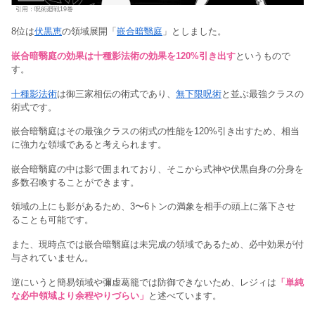
引用：呪術廻戦19巻
8位は
伏黒恵
の領域展開「
嵌合暗翳庭
」としました。
嵌合暗翳庭の効果は十種影法術の効果を120%引き出す
というもので
す。
十種影法術
は御三家相伝の術式であり、
無下限呪術
と並ぶ最強クラスの
術式です。
嵌合暗翳庭はその最強クラスの術式の性能を120%引き出すため、相当
に強力な領域であると考えられます。
嵌合暗翳庭の中は影で囲まれており、そこから式神や伏黒自身の分身を
多数召喚することができます。
領域の上にも影があるため、3〜6トンの満象を相手の頭上に落下させ
ることも可能です。
また、現時点では嵌合暗翳庭は未完成の領域であるため、必中効果が付
与されていません。
逆にいうと簡易領域や彌虚葛籠では防御できないため、レジィは
「単純
な必中領域より余程やりづらい」
と述べています。