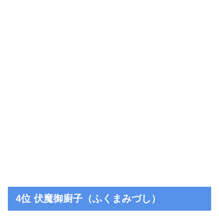
4位 伏魔御廚子（ふくまみづし）