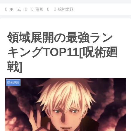
ホーム
漫画
呪術廻戦
領域展開の最強ラン
キングTOP11[呪術廻
戦]
呪術廻戦