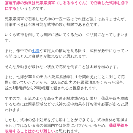
蕩蘊平線の効果は死累累湧軍（しるるゆうぐん）で召喚した式神を必中
にする
というものです。
死累累湧軍で召喚した式神の一匹一匹はそれほど強くはありませんが、
特筆すべきは召喚可能な式神の数が無限である点です。
いくら式神を倒しても無限に湧いてくるため、ジリ貧になってしまいま
す。
また、作中での
七海
や直毘人の描写を見る限り、式神が必中になってい
る間はほとんど身動きが取れないと思われます。
そんな身動きが取れない状況で陀艮を倒すことは困難を極めます。
また、七海が30％の出力の死累累湧軍に１分間耐えたことに対して陀
艮が驚いていたことから、100％の出力の死累累湧軍をくらった場合、
並の1級術師なら20秒程度で殺されると推察されます。
ですので、石流のような高火力遠距離攻撃がない限り、蕩蘊平線を攻略
するためには簡易領域などで式神の必中効果を打ち消す必要があると思
われます。
しかし、式神の必中効果を打ち消すことができても、式神自体が消滅す
るわけではない＆海の領域内では陀艮にバフがかかるため、
蕩蘊平線を
攻略することはかなり難しい
と思われます。