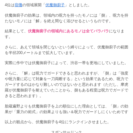
4位は
宿儺
の領域展開「
伏魔御廚子
」としました。
伏魔御廚子の効果は、領域内の呪力を持ったモノには「捌」、呪力を持
たないモノには「解」を絶え間なく浴びせるというものです。
結果として、
伏魔御廚子の領域内にあるモノは全てバラバラ
になりま
す。
さらに、あえて領域を閉じないという縛りによって、伏魔御廚子の範囲
を半径200メートルまで拡大しています。
実際に作中では伏魔御廚子によって、渋谷一帯を更地にしていました。
さらに、「解」は呪力でガードできると思われますが、「捌」は「強度
や呪力量に応じて対象を一刀両断する」という効果であるため、呪力で
ガードするのはかなり難しいのではないかと思われます（ただし、摩虎
羅が伏魔御廚子を耐えていたことから、捌もある程度は呪力でガードで
きると思われます）。
胎蔵遍野よりも伏魔御廚子を上の順位にした理由としては、「捌」の効
果が「重力の術式」の効果よりも強い＆呪力でガードしにくいためです
以上の観点から、伏魔御廚子を4位にランクインさせました。
スポンサーリンク