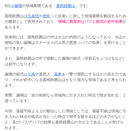
6位は
漏瑚
の領域展開である「
蓋棺鉄囲山
」です。
蓋棺鉄囲山は
五条悟
が
虎杖
（と読者）に対して領域展開を解説するため
の教材として使用されており、
領域に典型的なバフと術式の必中効果
が
あります。
具体的には、蓋棺鉄囲山の中は火山の内部のようになっており、火山と
相性の良い漏瑚はステータスの上昇の恩恵（バフの効果）を受けること
ができます。
また、蓋棺鉄囲山の中で発動した漏瑚の術式（溶岩石をぶつけるなど）
は必中になります。
漏瑚の術式は
七海
や直毘人、
真希
を一撃で瀕死にするほどの高火力であ
り、それが必中になる蓋棺鉄囲山はかなり強力な領域であると考えられ
ます。
実際、漏瑚は「並の術師なら領域内に引き入れた時点で焼き切れる」と
述べています。
今回、蕩蘊平線より上の順位にした理由としては、蕩蘊平線は領域に引
き入れた時点や術式が当たった時点で相手を殺せるほどの火力がないこ
と、及びバフ/デバフの効果も蓋棺鉄囲山の方が上であることが挙げら
れます。