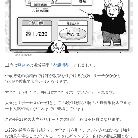
引用：呪術廻戦21巻
11位は
秤金次
の領域展開「
坐殺博徒
」としました。
坐殺博徒の領域内では秤が攻撃を仕掛けるたびにリーチがかかり、
1/239の確率で大当たりとなります。
大当たりを引くと、秤には大当たりボーナスが与えられます。
大当たりボーナスの一例として「4分11秒間の呪力の無制限化＆フルオ
ート反転術式」がこれまでに登場しています。
この4分11秒の大当たりボーナスの時間、秤は不死身になります。
1/239の確率を乗り越えて、大当たりを引くことができればかなり強力
な効果を得ることができる、まさにギャンブラー向けの領域展開となっ