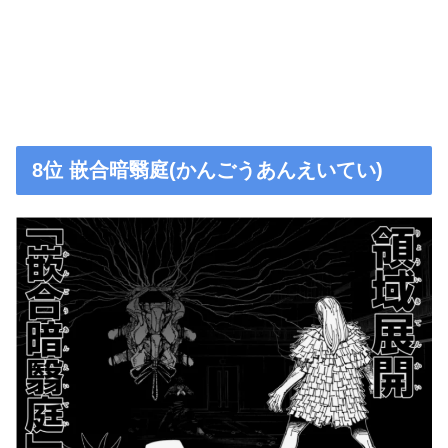
8位 嵌合暗翳庭(かんごうあんえいてい)