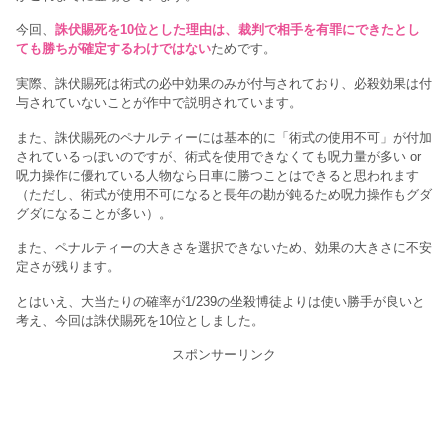
今回、
誅伏賜死を10位とした理由は、裁判で相手を有罪にできたとし
ても勝ちが確定するわけではない
ためです。
実際、誅伏賜死は術式の必中効果のみが付与されており、必殺効果は付
与されていないことが作中で説明されています。
また、誅伏賜死のペナルティーには基本的に「術式の使用不可」が付加
されているっぽいのですが、術式を使用できなくても呪力量が多い or
呪力操作に優れている人物なら日車に勝つことはできると思われます
（ただし、術式が使用不可になると長年の勘が鈍るため呪力操作もグダ
グダになることが多い）。
また、ペナルティーの大きさを選択できないため、効果の大きさに不安
定さが残ります。
とはいえ、大当たりの確率が1/239の坐殺博徒よりは使い勝手が良いと
考え、今回は誅伏賜死を10位としました。
スポンサーリンク