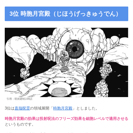
3位 時胞月宮殿（じほうげっきゅうでん）
引用：呪術廻戦198話
3位は
直哉呪霊
の領域展開「
時胞月宮殿
」としました。
時胞月宮殿の効果は投射呪法のフリーズ効果を細胞レベルで適用させる
というものです。