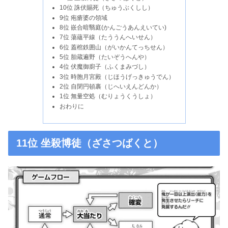
10位 誅伏賜死（ちゅうぶくしし）
9位 疱瘡婆の領域
8位 嵌合暗翳庭(かんごうあんえいてい)
7位 蕩蘊平線（たううんへいせん）
6位 蓋棺鉄囲山（がいかんてっちせん）
5位 胎蔵遍野（たいぞうへんや）
4位 伏魔御廚子（ふくまみづし）
3位 時胞月宮殿（じほうげっきゅうでん）
2位 自閉円頓裹（じへいえんどんか）
1位 無量空処（むりょうくうしょ）
おわりに
11位 坐殺博徒（ざさつばくと）