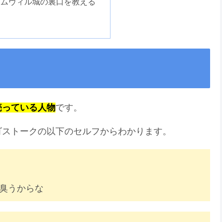
ームヴィル城の裏口を教える
売っている人物
です。
ゴストークの以下のセルフからわかります。
臭うからな