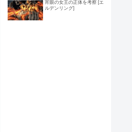
宵眼の女王の正体を考察 [エ
ルデンリング]