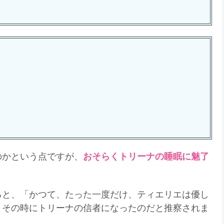
のかという点ですが、
おそらくトリーナの睡眠に魅了
ると、「かつて、たった一度だけ、ティエリエは優し
くその時にトリーナの信者になったのだと推察されま