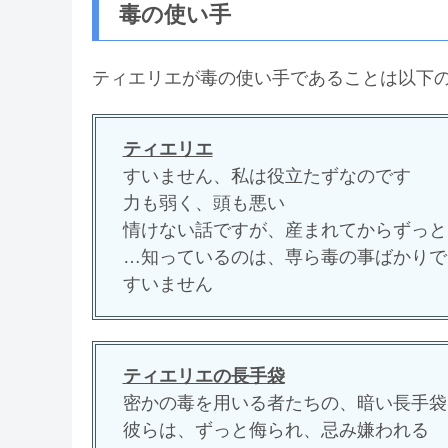
毒の使い手
ティエリエが毒の使い手であることは以下
ティエリエ