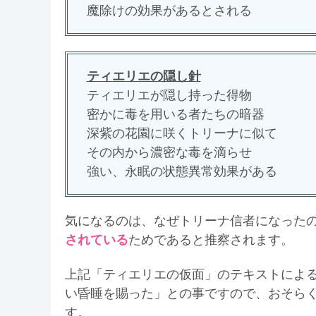
魔除けの効果があるとされる
ティエリエの隠し針
ティエリエが隠し持った得物
密かに毒を用いる者たちの暗器
深紫の花園に咲くトリーナに似て
その内から濃密な毒を滴らせ
強い、永眠の状態異常効果がある
気になるのは、なぜトリーナ信者になった
されている
ためであると推察されます。
上記「ティエリエの仮面」のテキストによ
い昏睡を賜った」との事ですので、おそら
す。