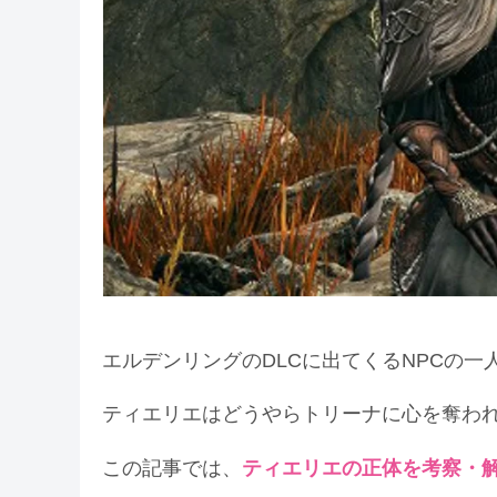
エルデンリングのDLCに出てくるNPCの一
ティエリエはどうやらトリーナに心を奪わ
この記事では、
ティエリエの正体を考察・