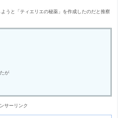
しようと「ティエリエの秘薬」を作成したのだと推察
たが
ンサーリンク