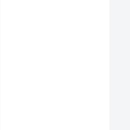
陰謀の夜の真相を解説・考
察 [エルデンリング]