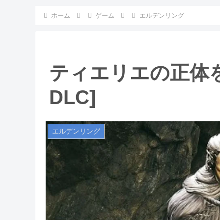
ホーム
ゲーム
エルデンリング
ティエリエの正体を
DLC]
エルデンリング