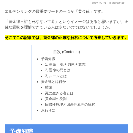
2022.05.03
2023.03.05
エルデンリングの最重要ワードの一つが「黄金律」です。
「黄金律＝誰も死なない世界」というイメージはあると思いますが、正
確な意味を理解できている人は少ないのではないでしょうか。
そこでこの記事では、黄金律の正確な解釈について考察していきます。
目次 (Contents)
予備知識
1, 生命 = 魂 + 肉体 + 意志
2, 運命の死とは
3, ルーンとは
黄金律とは何か
結論
死に生きる者とは
黄金樹の役割
回帰性原理と因果性原理の解釈
おわりに
予備知識