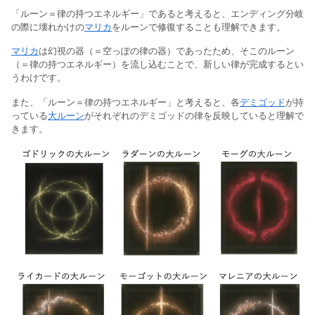
「ルーン＝律の持つエネルギー」であると考えると、エンディング分岐
の際に壊れかけの
マリカ
をルーンで修復することも理解できます。
マリカ
は幻視の器（＝空っぽの律の器）であったため、そこのルーン
（＝律の持つエネルギー）を流し込むことで、新しい律が完成するとい
うわけです。
また、「ルーン＝律の持つエネルギー」と考えると、各
デミゴッド
が持
っている
大ルーン
がそれぞれのデミゴッドの律を反映していると理解で
きます。