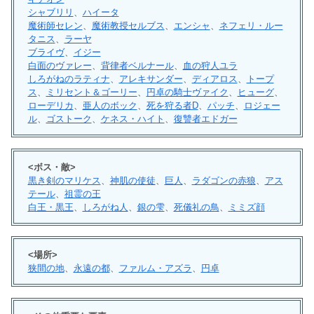
シャブリリ
、
ハイータ
魔術師セレン
、
魔術教授セルブス
、
エンシャ
、
ネフェリ・ルー
タニス
、
ラーヤ
ブライヴ
、
イジー
白面のヴァレー
、
背律者ベルナール
、
血の狩人ユラ
しろがねのラティナ
、
アレキサンダー
、
ディアロス
、
トープ
ス
、
ミリセント＆ゴーリー
、
円卓の騎士ヴァイク
、
ヒューグ
、
ローデリカ
、
亜人のボック
、
死を狩る者D
、
パッチ
、
ロジェー
ル
、
ゴストーク
、
ケネス・ハイト
、
復讐者エドガー
<ボス・敵>
黒き剣のマリケス
、
神肌の使徒
、
巨人
、
ラダゴンの赤狼
、
アス
テール
、
祖霊の王
白王・黒王
、
しろがね人
、
銀の雫
、
死儀礼の鳥
、
ミミズ顔
<場所>
狭間の地
、
永遠の都
、
ファルム・アズラ
、
円卓