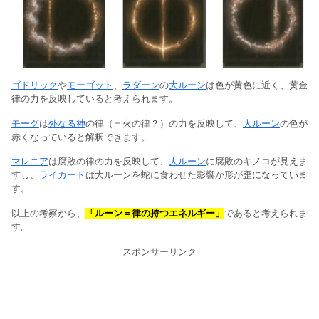
ゴドリック
や
モーゴット
、
ラダーン
の
大ルーン
は色が黄色に近く、黄金
律の力を反映していると考えられます。
モーグ
は
外なる神
の律（＝火の律？）の力を反映して、
大ルーン
の色が
赤くなっていると解釈できます。
マレニア
は腐敗の律の力を反映して、
大ルーン
に腐敗のキノコが見えま
すし、
ライカード
は大ルーンを蛇に食わせた影響か形が歪になっていま
す。
以上の考察から、
「ルーン＝律の持つエネルギー」
であると考えられま
す。
スポンサーリンク