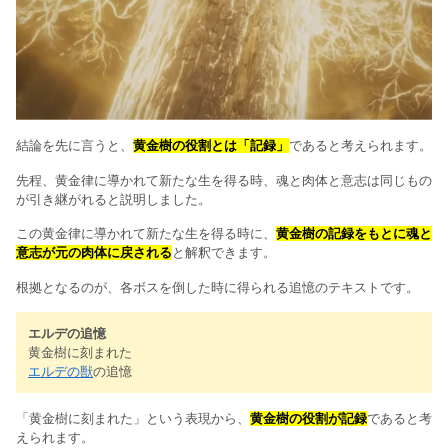
結論を先に言うと、
黄金樹の役割とは「記録」
であると考えられます。
先程、黄金律に導かれて新たな生を得る時、魂と肉体と意志は同じもの
が引き継がれると説明しました。
この黄金律に導かれて新たな生を得る時に、
黄金樹の記録をもとに魂と
意志が元の肉体に戻される
と解釈できます。
根拠となるのが、各ボスを倒した時に得られる追憶のテキストです。
エルデの追憶
黄金樹に刻まれた
エルデの獣
の追憶
「黄金樹に刻まれた」という表現から、
黄金樹の役割が記録
であると考
えられます。