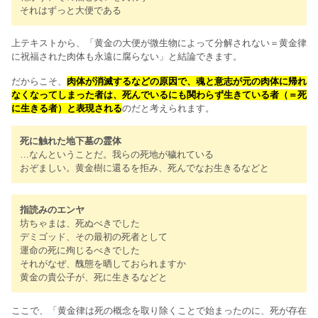
それはずっと大便である
上テキストから、「黄金の大便が微生物によって分解されない＝黄金律
に祝福された肉体も永遠に腐らない」と結論できます。
だからこそ、
肉体が消滅するなどの原因で、魂と意志が元の肉体に帰れ
なくなってしまった者は、死んでいるにも関わらず生きている者（＝死
に生きる者）と表現される
のだと考えられます。
死に触れた地下墓の霊体
…なんということだ。我らの死地が穢れている
おぞましい。黄金樹に還るを拒み、死んでなお生きるなどと
指読みのエンヤ
坊ちゃまは、死ぬべきでした
デミゴッド、その最初の死者として
運命の死に殉じるべきでした
それがなぜ、醜態を晒しておられますか
黄金の貴公子が、死に生きるなどと
ここで、「黄金律は死の概念を取り除くことで始まったのに、死が存在