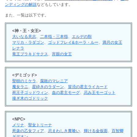
ンディングの解説
などもしています。
また、一覧は以下です。
<神・王・女王>
大いなる意志
、
二本指・三本指
、
エルデの獣
マリカ・ラダゴン
、
ゴッドフレイ&ホーラ・ルー
、
満月の女王
レナラ
竜王プラキドサクス
、
宵眼の女王
<デミゴッド>
聖樹のミケラ
、
腐敗のマレニア
魔女ラニ
、
星砕きのラダーン
、
冒涜の君主ライカード
死王子ゴッドウィン
、
血の君主モーグ
、
忌み王モーゴット
接ぎ木のゴドリック
<NPC>
メリナ
、
聖女トリーナ
死衾の乙女フィア
、
忌まわしき糞喰い
、
輝ける金仮面
、
百智卿
ギデオン