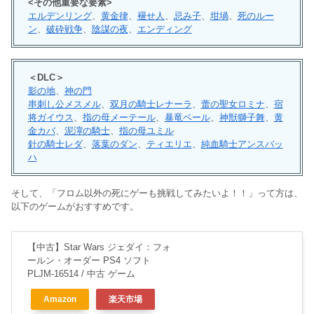
<その他重要な要素>
エルデンリング
、
黄金律
、
褪せ人
、
忌み子
、
坩堝
、
死のルー
ン
、
破砕戦争
、
陰謀の夜
、
エンディング
＜DLC＞
影の地
、
神の門
串刺し公メスメル
、
双月の騎士レナーラ
、
蕾の聖女ロミナ
、
宿
将ガイウス
、
指の母メーテール
、
暴竜ベール
、
神獣獅子舞
、
黄
金カバ
、
泥濘の騎士
、
指の母ユミル
針の騎士レダ
、
落葉のダン
、
ティエリエ
、
純血騎士アンスバッ
ハ
そして、「フロム以外の死にゲーも挑戦してみたいよ！！」って方は、
以下のゲームがおすすめです。
【中古】Star Wars ジェダイ：フォ
ールン・オーダー PS4 ソフト
PLJM-16514 / 中古 ゲーム
Amazon
楽天市場