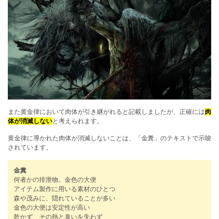
また黄金律において肉体が引き継がれると記載しましたが、正確には
肉
体が消滅しない
と考えられます。
黄金律に導かれた肉体が消滅しないことは、「金糞」のテキストで示唆
されています。
金糞
何者かの排泄物。金色の大便
アイテム製作に用いる素材のひとつ
森や茂みに、隠れていることが多い
金色の大便は安定性が高い
乾かず、その熱と臭いを失わず