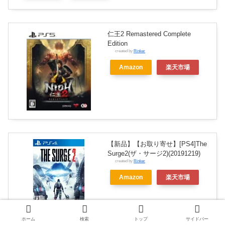
仁王2 Remastered Complete
Edition
created by
Rinker
Amazon
楽天市場
【新品】【お取り寄せ】[PS4]The
Surge2(ザ・サージ2)(20191219)
created by
Rinker
Amazon
楽天市場
ホーム
検索
トップ
サイドバー