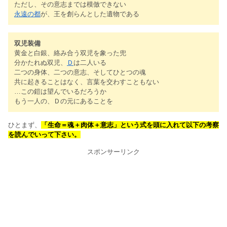
ただし、その意志までは模倣できない
永遠の都
が、王を創らんとした遺物である
双児装備
黄金と白銀、絡み合う双児を象った兜
分かたれぬ双児、
Ｄ
は二人いる
二つの身体、二つの意志、そしてひとつの魂
共に起きることはなく、言葉を交わすこともない
…この鎧は望んでいるだろうか
もう一人の、Ｄの元にあることを
ひとまず、
「生命＝魂＋肉体＋意志」という式を頭に入れて以下の考察
を読んでいって下さい。
スポンサーリンク