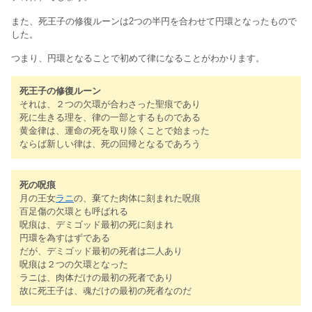
また、死王子の修復ルーンは2つの半円を合わせて円環となったもので
した。
つまり、円環となることで初めて律になることがわかります。
死王子の修復ルーン
それは、２つの欠環が合わさった聖痕であり
死に生きる理を、律の一部とするものである
黄金律は、運命の死を取り除くことで始まった
ならば新しい律は、死の回帰となるであろう
死の呪痕
月の王女
ラニ
の、棄てた肉体に刻まれた呪痕
百足傷の欠環とも呼ばれる
呪痕は、デミゴッド最初の死に刻まれ
円環を為すはずである
だが、デミゴッド最初の死者は二人あり
呪痕は２つの欠環となった
ラニは、肉体だけの最初の死者であり
故に死王子は、魂だけの最初の死者なのだ