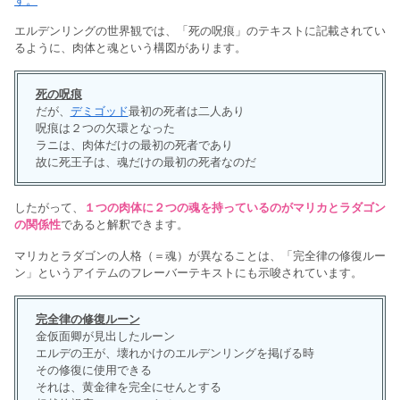
す。
エルデンリングの世界観では、「死の呪痕」のテキストに記載されてい
るように、肉体と魂という構図があります。
死の呪痕
だが、
デミゴッド
最初の死者は二人あり
呪痕は２つの欠環となった
ラニは、肉体だけの最初の死者であり
故に死王子は、魂だけの最初の死者なのだ
したがって、
１つの肉体に２つの魂を持っているのがマリカとラダゴン
の関係性
であると解釈できます。
マリカとラダゴンの人格（＝魂）が異なることは、「完全律の修復ルー
ン」というアイテムのフレーバーテキストにも示唆されています。
完全律の修復ルーン
金仮面卿が見出したルーン
エルデの王が、壊れかけのエルデンリングを掲げる時
その修復に使用できる
それは、黄金律を完全にせんとする