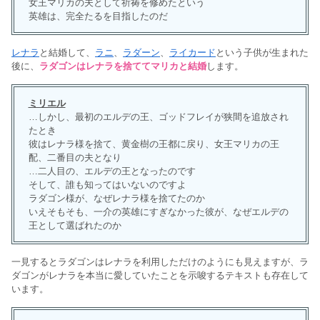
女王マリカの夫として祈祷を修めたという
英雄は、完全たるを目指したのだ
レナラ
と結婚して、
ラニ
、
ラダーン
、
ライカード
という子供が生まれた
後に、
ラダゴンはレナラを捨ててマリカと結婚
します。
ミリエル
…しかし、最初のエルデの王、ゴッドフレイが狭間を追放され
たとき
彼はレナラ様を捨て、黄金樹の王都に戻り、女王マリカの王
配、二番目の夫となり
…二人目の、エルデの王となったのです
そして、誰も知ってはいないのですよ
ラダゴン様が、なぜレナラ様を捨てたのか
いえそもそも、一介の英雄にすぎなかった彼が、なぜエルデの
王として選ばれたのか
一見するとラダゴンはレナラを利用しただけのようにも見えますが、ラ
ダゴンがレナラを本当に愛していたことを示唆するテキストも存在して
います。