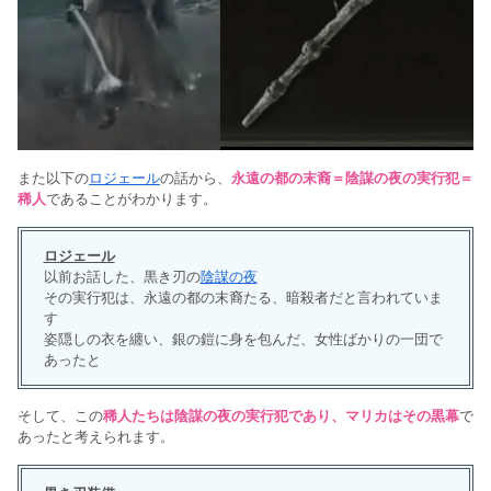
また以下の
ロジェール
の話から、
永遠の都の末裔＝陰謀の夜の実行犯＝
稀人
であることがわかります。
ロジェール
以前お話した、黒き刃の
陰謀の夜
その実行犯は、永遠の都の末裔たる、暗殺者だと言われていま
す
姿隠しの衣を纏い、銀の鎧に身を包んだ、女性ばかりの一団で
あったと
そして、この
稀人たちは陰謀の夜の実行犯であり、マリカはその黒幕
で
あったと考えられます。