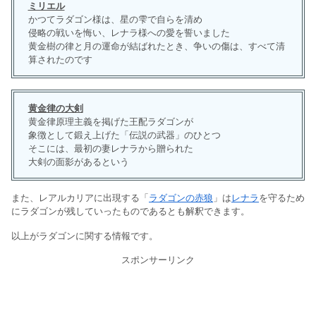
ミリエル
かつてラダゴン様は、星の雫で自らを清め
侵略の戦いを悔い、レナラ様への愛を誓いました
黄金樹の律と月の運命が結ばれたとき、争いの傷は、すべて清
算されたのです
黄金律の大剣
黄金律原理主義を掲げた王配ラダゴンが
象徴として鍛え上げた「伝説の武器」のひとつ
そこには、最初の妻レナラから贈られた
大剣の面影があるという
また、レアルカリアに出現する「
ラダゴンの赤狼
」は
レナラ
を守るため
にラダゴンが残していったものであるとも解釈できます。
以上がラダゴンに関する情報です。
スポンサーリンク