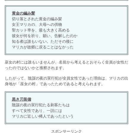
黄金の編み髪
切り落とされた黄金の編み髪
女王マリカの、大母への供物
聖カット率を、最も大きく高める
彼女が何を祈り、願い、告解したのか
知る者は誰もいない。ただその後に
マリカが故郷に戻ることはなかった
巫女の村には誰もいませんが、名前から考えるとおそらく全員が女性だ
ったのではないかと推察されます。
したがって、陰謀の夜の実行犯が全員女性であった理由は、マリカの出
身地が「巫女の村」であったためであると考えられます。
黒き刃装備
陰謀の夜の実行犯たる刺客たちは
すべて女性であり、一説には
マリカに近しい稀人であったという
スポンサーリンク