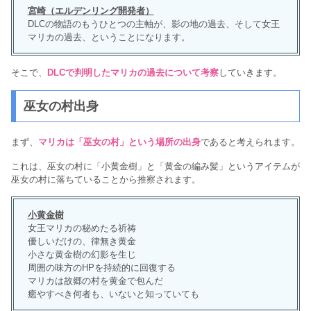
宮崎（エルデンリング開発者）
DLCの物語のもうひとつの主軸が、影の地の過去、そして女王
マリカの過去、ということになります。
そこで、
DLCで判明したマリカの過去について考察
していきます。
巫女の村出身
まず、
マリカは「巫女の村」という場所の出身
であると考えられます。
これは、巫女の村に「小黄金樹」と「黄金の編み髪」というアイテムが
巫女の村に落ちていることから推察されます。
小黄金樹
女王マリカの秘めたる祈祷
優しいだけの、律無き黄金
小さな黄金樹の幻影を生じ
周囲の味方のHPを持続的に回復する
マリカは故郷の村を黄金で包んだ
癒やすべき何者も、いないと知っていても