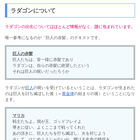
ラダゴンについて
ラダゴンの出生についてはほとんど情報がなく、謎に包まれています。
唯一参考になるのが「巨人の赤髪」のテキストです。
巨人の赤髪
巨人たちは、皆一様に赤髪であり
ラダゴンは、自らの赤髪に絶望したという
それは巨人の呪いだったろうか
ラダゴンが
巨人
の呪いを受けているということは、ラダゴンが生まれた
のは巨人を討ち滅ぼした後（＝
黄金律
の始まりの後）ということになり
ます。
マリカ
戦士たちよ。我が王、ゴッドフレイよ
導きに従い、よくここまで戦ってくれた
あの頂きに、巨人たちを打ち滅ぼし、火を封じよう
そして、はじめようじゃないか。輝ける生命の時代を