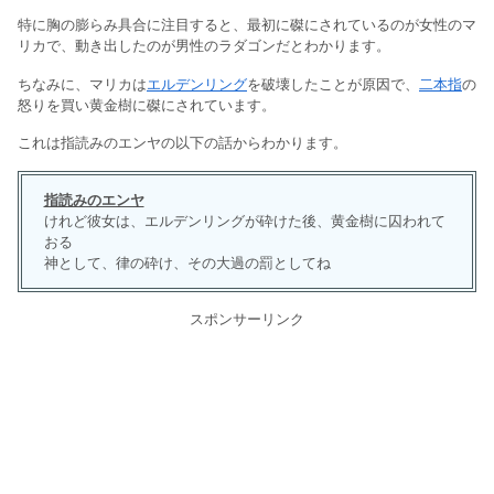
特に胸の膨らみ具合に注目すると、最初に磔にされているのが女性のマ
リカで、動き出したのが男性のラダゴンだとわかります。
ちなみに、マリカは
エルデンリング
を破壊したことが原因で、
二本指
の
怒りを買い黄金樹に磔にされています。
これは指読みのエンヤの以下の話からわかります。
指読みのエンヤ
けれど彼女は、エルデンリングが砕けた後、黄金樹に囚われて
おる
神として、律の砕け、その大過の罰としてね
スポンサーリンク