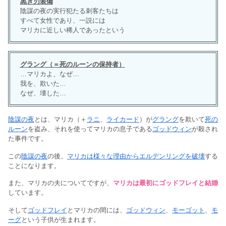
黒き刃装備
陰謀の夜の実行犯たる刺客たちは
すべて女性であり、一説には
マリカに近しい稀人であったという
グラング（＝死のルーンの保持者）
…マリカよ、なぜ…
我を、欺いた…
なぜ、壊した…
陰謀の夜
とは、マリカ（＋
ラニ
、
ライカード
）が
グラング
を欺いて
死の
ルーン
を盗み、それを使ってマリカの息子である
ゴッドウィン
が殺され
た事件です。
この
陰謀の夜
の後、
マリカは様々な理由からエルデンリングを破壊
する
ことになります。
また、マリカの夫についてですが、
マリカは最初にゴッドフレイと結婚
しています。
そして
ゴッドフレイ
とマリカの間には、
ゴッドウィン
、
モーゴット
、
モ
ーグ
という子供が生まれます。