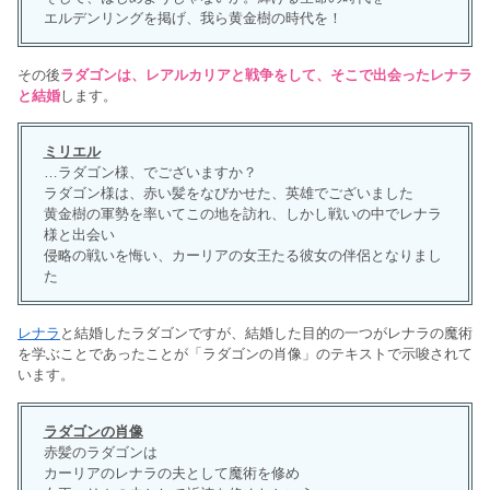
エルデンリングを掲げ、我ら黄金樹の時代を！
その後
ラダゴンは、レアルカリアと戦争をして、そこで出会ったレナラ
と結婚
します。
ミリエル
…ラダゴン様、でございますか？
ラダゴン様は、赤い髪をなびかせた、英雄でございました
黄金樹の軍勢を率いてこの地を訪れ、しかし戦いの中でレナラ
様と出会い
侵略の戦いを悔い、カーリアの女王たる彼女の伴侶となりまし
た
レナラ
と結婚したラダゴンですが、結婚した目的の一つがレナラの魔術
を学ぶことであったことが「ラダゴンの肖像」のテキストで示唆されて
います。
ラダゴンの肖像
赤髪のラダゴンは
カーリアのレナラの夫として魔術を修め