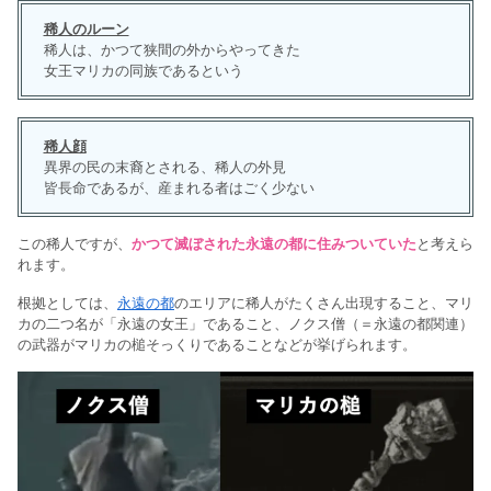
稀人のルーン
稀人は、かつて狭間の外からやってきた
女王マリカの同族であるという
稀人顔
異界の民の末裔とされる、稀人の外見
皆長命であるが、産まれる者はごく少ない
この稀人ですが、
かつて滅ぼされた永遠の都に住みついていた
と考えら
れます。
根拠としては、
永遠の都
のエリアに稀人がたくさん出現すること、マリ
カの二つ名が「永遠の女王」であること、ノクス僧（＝永遠の都関連）
の武器がマリカの槌そっくりであることなどが挙げられます。