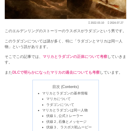
2022.03.10
2024.07.27
このエルデンリングのストーリーのラスボスがラダゴンという男です。
このラダゴンについては謎が多く、特に「ラダゴンとマリカは同一人
物」という説があります。
そこでこの記事では、
マリカとラダゴンの正体について考察
していきま
す。
また
DLCで明らかになったマリカの過去についても考察
しています。
目次 (Contents)
マリカとラダゴンの基本情報
マリカについて
ラダゴンについて
マリカとラダゴンは同一人物
伏線１, 公式トレーラー
伏線２, 石像とメッセージ
伏線３、ラスボス戦ムービー