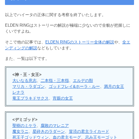
以上でハイータの正体に関する考察を終了いたします。
ELDEN RINGはストーリーの解説が極端に少ないので全貌が把握しに
くいですよね。
そこで他の記事では、
ELDEN RINGのストーリー全体の解説
や、
全エ
ンディングの解説
などもしています。
また、一覧は以下です。
<神・王・女王>
大いなる意志
、
二本指・三本指
、
エルデの獣
マリカ・ラダゴン
、
ゴッドフレイ&ホーラ・ルー
、
満月の女王
レナラ
竜王プラキドサクス
、
宵眼の女王
<デミゴッド>
聖樹のミケラ
、
腐敗のマレニア
魔女ラニ
、
星砕きのラダーン
、
冒涜の君主ライカード
死王子ゴッドウィン
、
血の君主モーグ
、
忌み王モーゴット