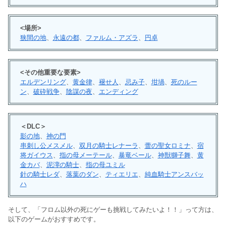
<場所>
狭間の地
、
永遠の都
、
ファルム・アズラ
、
円卓
<その他重要な要素>
エルデンリング
、
黄金律
、
褪せ人
、
忌み子
、
坩堝
、
死のルー
ン
、
破砕戦争
、
陰謀の夜
、
エンディング
＜DLC＞
影の地
、
神の門
串刺し公メスメル
、
双月の騎士レナーラ
、
蕾の聖女ロミナ
、
宿
将ガイウス
、
指の母メーテール
、
暴竜ベール
、
神獣獅子舞
、
黄
金カバ
、
泥濘の騎士
、
指の母ユミル
針の騎士レダ
、
落葉のダン
、
ティエリエ
、
純血騎士アンスバッ
ハ
そして、「フロム以外の死にゲーも挑戦してみたいよ！！」って方は、
以下のゲームがおすすめです。