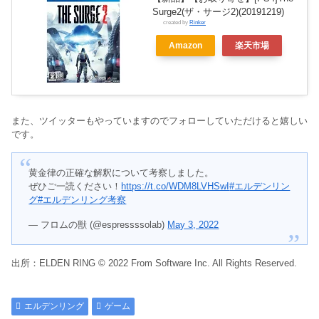
Surge2(ザ・サージ2)(20191219)
created by
Rinker
Amazon
楽天市場
また、ツイッターもやっていますのでフォローしていただけると嬉しい
です。
黄金律の正確な解釈について考察しました。
ぜひご一読ください！
https://t.co/WDM8LVHSwI
#エルデンリン
グ
#エルデンリング考察
— フロムの獣 (@espressssolab)
May 3, 2022
出所：ELDEN RING © 2022 From Software Inc. All Rights Reserved.
エルデンリング
ゲーム