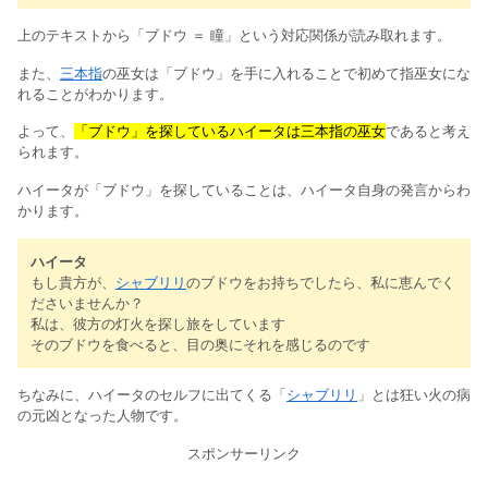
上のテキストから「ブドウ ＝ 瞳」という対応関係が読み取れます。
また、
三本指
の巫女は「ブドウ」を手に入れることで初めて指巫女にな
れることがわかります。
よって、
「ブドウ」を探しているハイータは三本指の巫女
であると考え
られます。
ハイータが「ブドウ」を探していることは、ハイータ自身の発言からわ
かります。
ハイータ
もし貴方が、
シャブリリ
のブドウをお持ちでしたら、私に恵んでく
ださいませんか？
私は、彼方の灯火を探し旅をしています
そのブドウを食べると、目の奥にそれを感じるのです
ちなみに、ハイータのセルフに出てくる「
シャブリリ
」とは狂い火の病
の元凶となった人物です。
スポンサーリンク