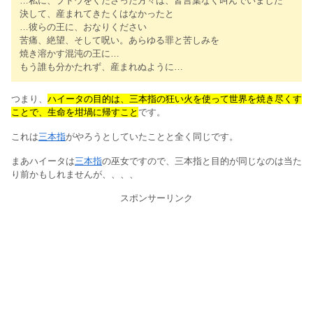
…私に、ブドウをくださった方々は、皆言葉なく叫んでいました
決して、産まれてきたくはなかったと
…彼らの王に、おなりください
苦痛、絶望、そして呪い。あらゆる罪と苦しみを
焼き溶かす混沌の王に…
もう誰も分かたれず、産まれぬように…
つまり、
ハイータの目的は、三本指の狂い火を使って世界を焼き尽くす
ことで、生命を坩堝に帰すこと
です。
これは
三本指
がやろうとしていたことと全く同じです。
まあハイータは
三本指
の巫女ですので、三本指と目的が同じなのは当た
り前かもしれませんが、、、、
スポンサーリンク