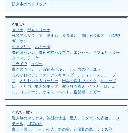
接ぎ木のゴドリック
<NPC>
メリナ
、
聖女トリーナ
死衾の乙女フィア
、
忌まわしき糞喰い
、
輝ける金仮面
、
百智卿
ギデオン
シャブリリ
、
ハイータ
魔術師セレン
、
魔術教授セルブス
、
エンシャ
、
ネフェリ・ルー
タニス
、
ラーヤ
ブライヴ
、
イジー
白面のヴァレー
、
背律者ベルナール
、
血の狩人ユラ
しろがねのラティナ
、
アレキサンダー
、
ディアロス
、
トープ
ス
、
ミリセント＆ゴーリー
、
円卓の騎士ヴァイク
、
ヒューグ
、
ローデリカ
、
亜人のボック
、
死を狩る者D
、
パッチ
、
ロジェー
ル
、
ゴストーク
、
ケネス・ハイト
、
復讐者エドガー
<ボス・敵>
黒き剣のマリケス
、
神肌の使徒
、
巨人
、
ラダゴンの赤狼
、
アス
テール
、
祖霊の王
白王・黒王
、
しろがね人
、
銀の雫
、
死儀礼の鳥
、
ミミズ顔