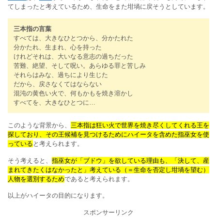
てしまったと考えているため、生命をまた坩堝に戻そうとしています。
三本指の言葉
すべては、大きなひとつから、分かたれた
分かたれ、生まれ、心を持った
けれどそれは、大いなる意志の過ちだった
苦難、絶望、そして呪い。あらゆる罪と苦しみ
それらはみな、過ちにより生じた
だから、戻さなくてはならない
混沌の黄色い火で、何もかもを焼き溶かし
すべてを、大きなひとつに…
このような背景から、
三本指は狂い火で世界を焼き尽くしてくれる王を
探しており、その王候補を見つけるためにハイータを含めた指巫女を使
っている
と考えられます。
そう考えると、
指巫女が「ブドウ」を欲している理由も、「決して、産
まれてきたくはなかったと」考えている（＝生命を否定し坩堝を望む）
人物を選別するため
であると考えられます。
以上がハイータの目的になります。
スポンサーリンク