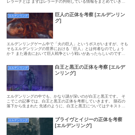
レラーナとは まずはレラーナの判明している情報をまとめていきま
す。 レナラの妹 レラーナはレナラの妹であることが...
巨人の正体を考察 [エルデンリン
エルデンリング
グ]
エルデンリングゲーム中で「火の巨人」というボスがいますが、そも
そもエルデンリングの世界における「巨人」とは何者なのでしょう
か？ また過去において巨人戦争という戦いがあったらしいのです
が、この巨人戦争にはどのような背景があったのでしょうか？ そこ
でこの記事では、巨人の正体や巨人戦争の背景について考察していま
白王と黒王の正体を考察 [エルデ
す。
エルデンリング
ンリング]
エルデンリングの中でも、かなり謎が深いのが白王と黒王です。 そ
こでこの記事では、白王と黒王の正体を考察していきます。 隕石の
落下から生まれた 先述のように、白王と黒王についてはテキストが
非常に少ないです。 そんな中でも唯一確定していることが...
ブライヴとイジーの正体を考察
エルデンリング
[エルデンリング]