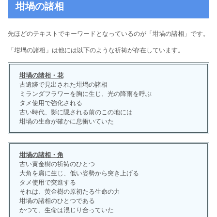
坩堝の諸相
先ほどのテキストでキーワードとなっているのが「坩堝の諸相」です。
「坩堝の諸相」は他には以下のような祈祷が存在しています。
坩堝の諸相・花
古遺跡で見出された坩堝の諸相
ミランダフラワーを胸に生じ、光の降雨を呼ぶ
タメ使用で強化される
古い時代、影に隠される前のこの地には
坩堝の生命が確かに息衝いていた
坩堝の諸相・角
古い黄金樹の祈祷のひとつ
大角を肩に生じ、低い姿勢から突き上げる
タメ使用で突進する
それは、黄金樹の原初たる生命の力
坩堝の諸相のひとつである
かつて、生命は混じり合っていた