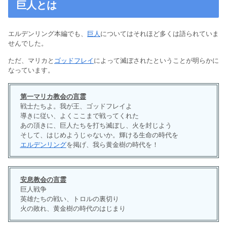
巨人とは
エルデンリング本編でも、
巨人
についてはそれほど多くは語られていま
せんでした。
ただ、マリカと
ゴッドフレイ
によって滅ぼされたということが明らかに
なっています。
第一マリカ教会の言霊
戦士たちよ。我が王、ゴッドフレイよ
導きに従い、よくここまで戦ってくれた
あの頂きに、巨人たちを打ち滅ぼし、火を封じよう
そして、はじめようじゃないか。輝ける生命の時代を
エルデンリング
を掲げ、我ら黄金樹の時代を！
安息教会の言霊
巨人戦争
英雄たちの戦い、トロルの裏切り
火の敗れ、黄金樹の時代のはじまり