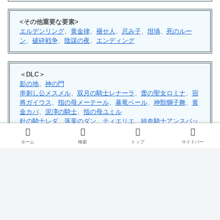
<その他重要な要素>
エルデンリング
、
黄金律
、
褪せ人
、
忌み子
、
坩堝
、
死のルー
ン
、
破砕戦争
、
陰謀の夜
、
エンディング
＜DLC＞
影の地
、
神の門
串刺し公メスメル
、
双月の騎士レナーラ
、
蕾の聖女ロミナ
、
宿
将ガイウス
、
指の母メーテール
、
暴竜ベール
、
神獣獅子舞
、
黄
金カバ
、
泥濘の騎士
、
指の母ユミル
針の騎士レダ
、
落葉のダン
、
ティエリエ
、
純血騎士アンスバッ
ハ
ホーム
検索
トップ
サイドバー
また、ツイッターもやっていますのでフォローしていただけると嬉しい
です。
黄金律の正確な解釈について考察しました。
ぜひご一読ください！
https://t.co/WDM8LVHSwI
#エルデンリン
グ
#エルデンリング考察