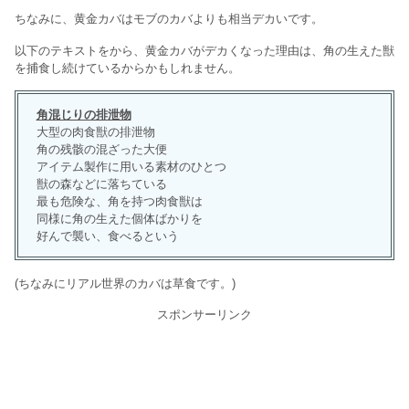
ちなみに、黄金カバはモブのカバよりも相当デカいです。
以下のテキストをから、黄金カバがデカくなった理由は、角の生えた獣
を捕食し続けているからかもしれません。
角混じりの排泄物
大型の肉食獣の排泄物
角の残骸の混ざった大便
アイテム製作に用いる素材のひとつ
獣の森などに落ちている
最も危険な、角を持つ肉食獣は
同様に角の生えた個体ばかりを
好んで襲い、食べるという
(ちなみにリアル世界のカバは草食です。)
スポンサーリンク