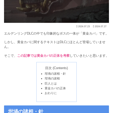
2024.07.23
2024.07.27
エルデンリングDLCの中でも印象的なボスの一体が「黄金カバ」です。
しかし、黄金カバに関するテキストはDLCにほとんど登場していませ
ん。
そこで、
この記事では黄金カバの正体を考察
していきたいと思います。
目次 (Contents)
坩堝の諸相・針
坩堝の諸相
巨人とは
黄金カバの正体
おわりに
坩堝の諸相・針