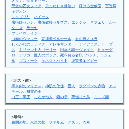
メリナ
、
聖女トリーナ
死衾の乙女フィア
、
忌まわしき糞喰い
、
輝ける金仮面
、
百智卿
ギデオン
シャブリリ
、
ハイータ
魔術師セレン
、
魔術教授セルブス
、
エンシャ
、
ネフェリ・ルー
タニス
、
ラーヤ
ブライヴ
、
イジー
白面のヴァレー
、
背律者ベルナール
、
血の狩人ユラ
しろがねのラティナ
、
アレキサンダー
、
ディアロス
、
トープ
ス
、
ミリセント＆ゴーリー
、
円卓の騎士ヴァイク
、
ヒューグ
、
ローデリカ
、
亜人のボック
、
死を狩る者D
、
パッチ
、
ロジェー
ル
、
ゴストーク
、
ケネス・ハイト
、
復讐者エドガー
<ボス・敵>
黒き剣のマリケス
、
神肌の使徒
、
巨人
、
ラダゴンの赤狼
、
アス
テール
、
祖霊の王
白王・黒王
、
しろがね人
、
銀の雫
、
死儀礼の鳥
、
ミミズ顔
<場所>
狭間の地
、
永遠の都
、
ファルム・アズラ
、
円卓