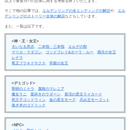
以上で黄金カバの正体に関する考察を終了いたします。
そこで他の記事では、
エルデンリングの全エンディングの解説
や、
エル
デンリングのストーリー全体の解説
などもしています。
また、一覧は以下です。
<神・王・女王>
大いなる意志
、
二本指・三本指
、
エルデの獣
マリカ・ラダゴン
、
ゴッドフレイ&ホーラ・ルー
、
満月の女王
レナラ
竜王プラキドサクス
、
宵眼の女王
<デミゴッド>
聖樹のミケラ
、
腐敗のマレニア
魔女ラニ
、
星砕きのラダーン
、
冒涜の君主ライカード
死王子ゴッドウィン
、
血の君主モーグ
、
忌み王モーゴット
接ぎ木のゴドリック
<NPC>