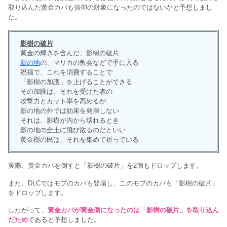
取り込んだ黄金カバも信仰の対象になったのではないかと予想しまし
た。
影樹の破片
黄金の輝きを含んだ、影樹の破片
影の地
の、マリカの教会などで手に入る
祝福で、これを消費することで
「影樹の加護」を上げることができる
その加護は、それを受けた者の
攻撃力とカット率を高めるが
影の地の外では効果を発揮しない
それは、影樹が内から壊れるとき
影の地の全土に飛び散るのだといい
黄金樹の民は、それを集めて祈っている
実際、黄金カバを倒すと「影樹の破片」を2個もドロップします。
また、DLCではモブのカバも登場し、このモブのカバも「影樹の破片」
をドロップします。
したがって、
黄金カバが黄金側になったのは「影樹の破片」を取り込ん
だため
であると予想しました。