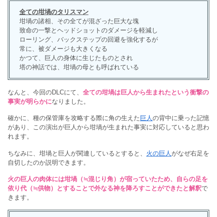
全ての坩堝のタリスマン
坩堝の諸相、その全てが混ざった巨大な塊
致命の一撃とヘッドショットのダメージを軽減し
ローリング、バックステップの回避を強化するが
常に、被ダメージも大きくなる
かつて、巨人の身体に生じたものとされ
塔の神話では、坩堝の母とも呼ばれている
なんと、今回のDLCにて、
全ての坩堝は巨人から生まれたという衝撃の
事実が明らかに
なりました。
確かに、種の保管庫を攻略する際に角の生えた
巨人
の背中に乗った記憶
があり、この演出が巨人から坩堝が生まれた事実に対応していると思わ
れます。
ちなみに、坩堝と巨人が関連しているとすると、
火の巨人
がなぜ右足を
自切したのか説明できます。
火の巨人の肉体には坩堝（≒混じり角）が宿っていたため、自らの足を
依り代（≒供物）とすることで外なる神を降ろすことができたと解釈
で
きます。