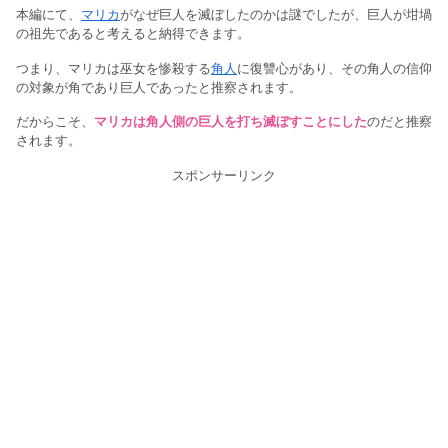
本編にて、
マリカ
がなぜ巨人を滅ぼしたのかは謎でしたが、巨人が坩堝
の祖先であると考えると納得できます。
つまり、マリカは巫女を惨殺する
角人
に復讐心があり、その角人の信仰
の対象が角であり巨人であったと推察されます。
だからこそ、
マリカは角人側の巨人を打ち滅ぼすことにした
のだと推察
されます。
スポンサーリンク