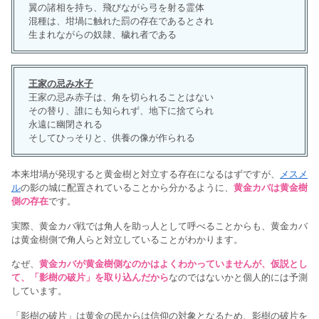
翼の諸相を持ち、飛びながら弓を射る霊体
混種は、坩堝に触れた罰の存在であるとされ
生まれながらの奴隷、穢れ者である
王家の忌み水子
王家の忌み赤子は、角を切られることはない
その替り、誰にも知られず、地下に捨てられ
永遠に幽閉される
そしてひっそりと、供養の像が作られる
本来坩堝が発現すると黄金樹と対立する存在になるはずですが、
メスメ
ル
の影の城に配置されていることから分かるように、
黄金カバは黄金樹
側の存在
です。
実際、黄金カバ戦では角人を助っ人として呼べることからも、黄金カバ
は黄金樹側で角人らと対立していることがわかります。
なぜ、
黄金カバが黄金樹側なのかはよくわかっていませんが、仮説とし
て、「影樹の破片」を取り込んだから
なのではないかと個人的には予測
しています。
「影樹の破片」は黄金の民からは信仰の対象となるため、影樹の破片を