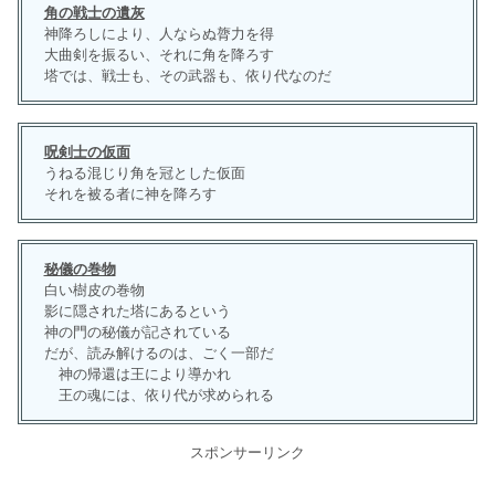
角の戦士の遺灰
神降ろしにより、人ならぬ膂力を得
大曲剣を振るい、それに角を降ろす
塔では、戦士も、その武器も、依り代なのだ
呪剣士の仮面
うねる混じり角を冠とした仮面
それを被る者に神を降ろす
秘儀の巻物
白い樹皮の巻物
影に隠された塔にあるという
神の門の秘儀が記されている
だが、読み解けるのは、ごく一部だ
神の帰還は王により導かれ
王の魂には、依り代が求められる
スポンサーリンク