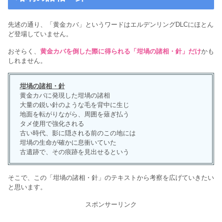
先述の通り、「黄金カバ」というワードはエルデンリングDLCにほとん
ど登場していません。
おそらく、
黄金カバを倒した際に得られる「坩堝の諸相・針」だけ
かも
しれません。
坩堝の諸相・針
黄金カバに発現した坩堝の諸相
大量の鋭い針のような毛を背中に生じ
地面を転がりながら、周囲を薙ぎ払う
タメ使用で強化される
古い時代、影に隠される前のこの地には
坩堝の生命が確かに息衝いていた
古遺跡で、その痕跡を見出せるという
そこで、この「坩堝の諸相・針」のテキストから考察を広げていきたい
と思います。
スポンサーリンク