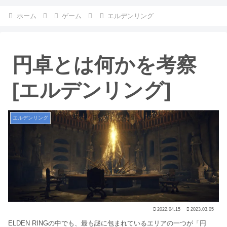
ホーム
ゲーム
エルデンリング
円卓とは何かを考察
[エルデンリング]
エルデンリング
2022.04.15
2023.03.05
ELDEN RINGの中でも、最も謎に包まれているエリアの一つが「円