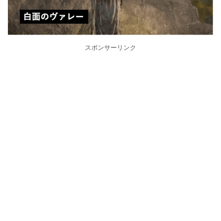
スポンサーリンク