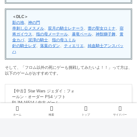
＜DLC＞
影の地
、
神の門
串刺し公メスメル
、
双月の騎士レナーラ
、
蕾の聖女ロミナ
、
宿
将ガイウス
、
指の母メーテール
、
暴竜ベール
、
神獣獅子舞
、
黄
金カバ
、
泥濘の騎士
、
指の母ユミル
針の騎士レダ
、
落葉のダン
、
ティエリエ
、
純血騎士アンスバッ
ハ
そして、「フロム以外の死にゲーも挑戦してみたいよ！！」って方は、
以下のゲームがおすすめです。
【中古】Star Wars ジェダイ：フォ
ールン・オーダー PS4 ソフト
PLJM-16514 / 中古 ゲーム
Amazon
楽天市場
ホーム
検索
トップ
サイドバー