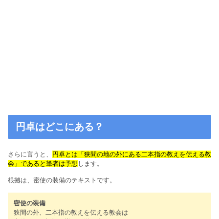
円卓はどこにある？
さらに言うと、
円卓とは「狭間の地の外にある二本指の教えを伝える教
会」であると筆者は予想
します。
根拠は、密使の装備のテキストです。
密使の装備
狭間の外、二本指の教えを伝える教会は