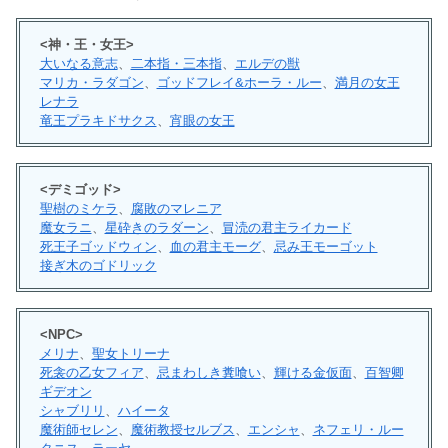
<神・王・女王>
大いなる意志
、
二本指・三本指
、
エルデの獣
マリカ・ラダゴン
、
ゴッドフレイ&ホーラ・ルー
、
満月の女王
レナラ
竜王プラキドサクス
、
宵眼の女王
<デミゴッド>
聖樹のミケラ
、
腐敗のマレニア
魔女ラニ
、
星砕きのラダーン
、
冒涜の君主ライカード
死王子ゴッドウィン
、
血の君主モーグ
、
忌み王モーゴット
接ぎ木のゴドリック
<NPC>
メリナ
、
聖女トリーナ
死衾の乙女フィア
、
忌まわしき糞喰い
、
輝ける金仮面
、
百智卿
ギデオン
シャブリリ
、
ハイータ
魔術師セレン
、
魔術教授セルブス
、
エンシャ
、
ネフェリ・ルー