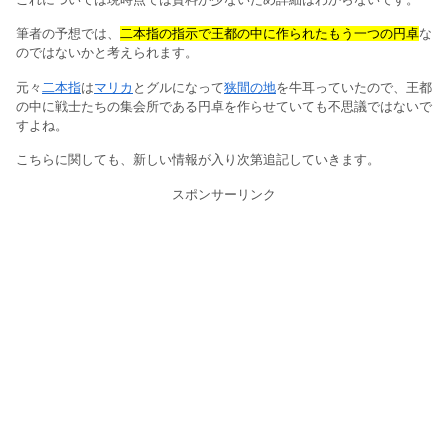
筆者の予想では、
二本指の指示で王都の中に作られたもう一つの円卓
な
のではないかと考えられます。
元々
二本指
は
マリカ
とグルになって
狭間の地
を牛耳っていたので、王都
の中に戦士たちの集会所である円卓を作らせていても不思議ではないで
すよね。
こちらに関しても、新しい情報が入り次第追記していきます。
スポンサーリンク