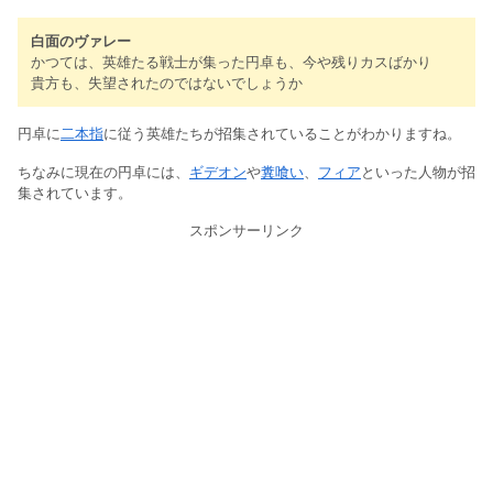
白面のヴァレー
かつては、英雄たる戦士が集った円卓も、今や残りカスばかり
貴方も、失望されたのではないでしょうか
円卓に
二本指
に従う英雄たちが招集されていることがわかりますね。
ちなみに現在の円卓には、
ギデオン
や
糞喰い
、
フィア
といった人物が招
集されています。
スポンサーリンク