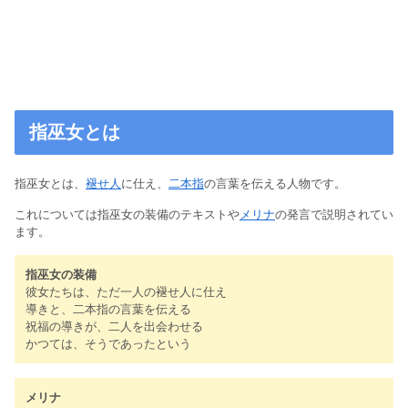
指巫女とは
指巫女とは、
褪せ人
に仕え、
二本指
の言葉を伝える人物です。
これについては指巫女の装備のテキストや
メリナ
の発言で説明されてい
ます。
指巫女の装備
彼女たちは、ただ一人の褪せ人に仕え
導きと、二本指の言葉を伝える
祝福の導きが、二人を出会わせる
かつては、そうであったという
メリナ