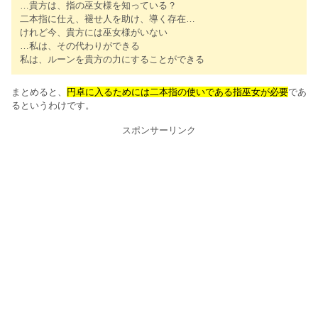
…貴方は、指の巫女様を知っている？
二本指に仕え、褪せ人を助け、導く存在…
けれど今、貴方には巫女様がいない
…私は、その代わりができる
私は、ルーンを貴方の力にすることができる
まとめると、
円卓に入るためには二本指の使いである指巫女が必要
であ
るというわけです。
スポンサーリンク