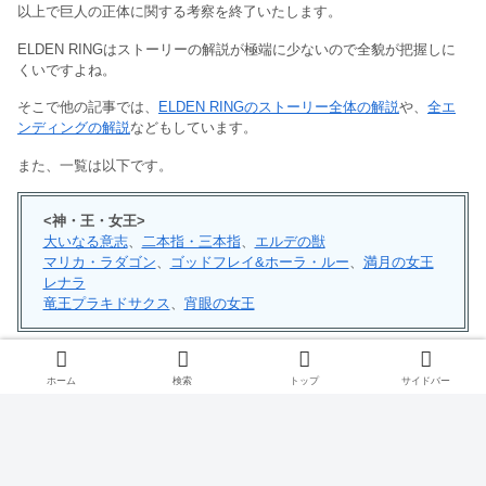
以上で巨人の正体に関する考察を終了いたします。
ELDEN RINGはストーリーの解説が極端に少ないので全貌が把握しに
くいですよね。
そこで他の記事では、
ELDEN RINGのストーリー全体の解説
や、
全エ
ンディングの解説
などもしています。
また、一覧は以下です。
<神・王・女王>
大いなる意志
、
二本指・三本指
、
エルデの獣
マリカ・ラダゴン
、
ゴッドフレイ&ホーラ・ルー
、
満月の女王
レナラ
竜王プラキドサクス
、
宵眼の女王
<デミゴッド>
ホーム
検索
トップ
サイドバー
聖樹のミケラ
、
腐敗のマレニア
魔女ラニ
、
星砕きのラダーン
、
冒涜の君主ライカード
死王子ゴッドウィン
、
血の君主モーグ
、
忌み王モーゴット
接ぎ木のゴドリック