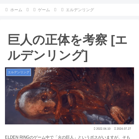
ホーム
ゲーム
エルデンリング
巨人の正体を考察 [エ
ルデンリング]
エルデンリング
2022.04.10
2024.07.27
ELDEN RINGのゲーム中で「火の巨人」というボスがいますが、そも