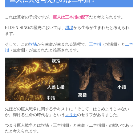
これは筆者の予想ですが、
巨人は三本指の配下
だと考えられます。
ELDEN RINGの歴史においては、
坩堝
から生命が生まれたと考えられ
ます。
そして、この
坩堝
から生命が生まれる過程で、
三本指
（坩堝側）と
二本
指
（生命側）が生まれたと推察されます。
先ほどの巨人戦争に関するテキストに「そして、はじめようじゃない
か。輝ける生命の時代を」という
マリカ
のセリフがありました。
つまり巨人戦争とは坩堝（三本指側）と生命（二本指側）の戦いであっ
たと考えられます。