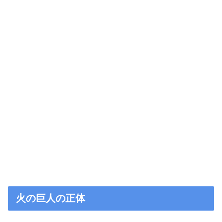
火の巨人の正体