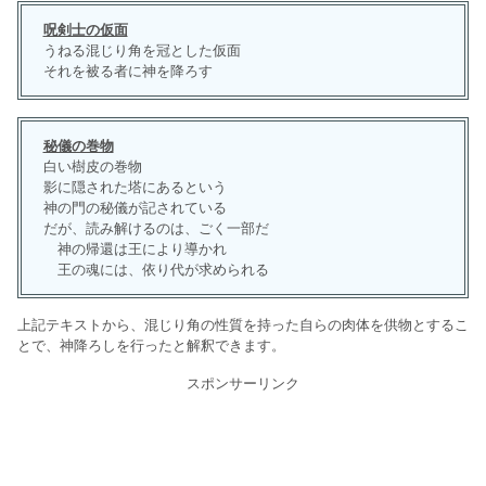
呪剣士の仮面
うねる混じり角を冠とした仮面
それを被る者に神を降ろす
秘儀の巻物
白い樹皮の巻物
影に隠された塔にあるという
神の門の秘儀が記されている
だが、読み解けるのは、ごく一部だ
神の帰還は王により導かれ
王の魂には、依り代が求められる
上記テキストから、混じり角の性質を持った自らの肉体を供物とするこ
とで、神降ろしを行ったと解釈できます。
スポンサーリンク