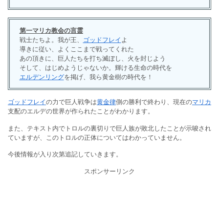
第一マリカ教会の言霊
戦士たちよ。我が王、
ゴッドフレイ
よ
導きに従い、よくここまで戦ってくれた
あの頂きに、巨人たちを打ち滅ぼし、火を封じよう
そして、はじめようじゃないか。輝ける生命の時代を
エルデンリング
を掲げ、我ら黄金樹の時代を！
ゴッドフレイ
の力で巨人戦争は
黄金律
側の勝利で終わり、現在の
マリカ
支配のエルデの世界が作られたことがわかります。
また、テキスト内でトロルの裏切りで巨人族が敗北したことが示唆され
ていますが、このトロルの正体についてはわかっていません。
今後情報が入り次第追記していきます。
スポンサーリンク