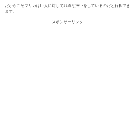
だからこそマリカは巨人に対して非道な扱いをしているのだと解釈でき
ます。
スポンサーリンク