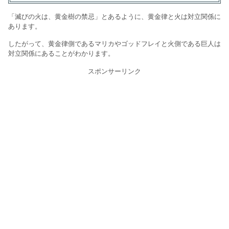
「滅びの火は、黄金樹の禁忌」とあるように、黄金律と火は対立関係に
あります。
したがって、黄金律側であるマリカやゴッドフレイと火側である巨人は
対立関係にあることがわかります。
スポンサーリンク