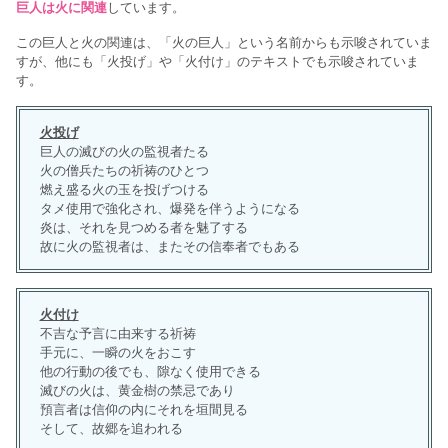
巨人は火に関連
しています。
この巨人と火の関連は、「火の巨人」という名前からも示唆されていま
すが、他にも「火投げ」や「火付け」のテキストでも示唆されていま
す。
火投げ
巨人の滅びの火の監視者たる
火の僧兵たちの祈祷のひとつ
燃え盛る火の玉を投げつける
タメ使用で強化され、爆発を伴うようになる
炎は、それを見つめる者を魅了する
故に火の監視者は、またその信奉者でもある
火付け
不吉な予言に由来する祈祷
手元に、一瞬の火をおこす
他の行動の後でも、隙なく使用できる
滅びの火は、黄金樹の禁忌であり
預言者は信仰の内にそれを垣間見る
そして、故郷を追われる