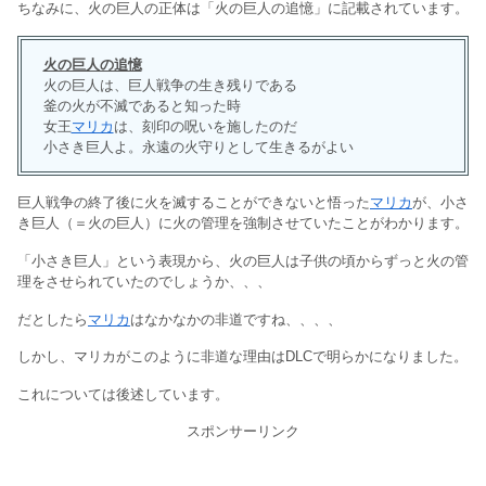
ちなみに、火の巨人の正体は「火の巨人の追憶」に記載されています。
火の巨人の追憶
火の巨人は、巨人戦争の生き残りである
釜の火が不滅であると知った時
女王
マリカ
は、刻印の呪いを施したのだ
小さき巨人よ。永遠の火守りとして生きるがよい
巨人戦争の終了後に火を滅することができないと悟った
マリカ
が、小さ
き巨人（＝火の巨人）に火の管理を強制させていたことがわかります。
「小さき巨人」という表現から、火の巨人は子供の頃からずっと火の管
理をさせられていたのでしょうか、、、
だとしたら
マリカ
はなかなかの非道ですね、、、、
しかし、マリカがこのように非道な理由はDLCで明らかになりました。
これについては後述しています。
スポンサーリンク