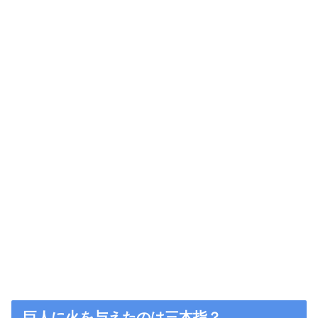
巨人に火を与えたのは三本指？