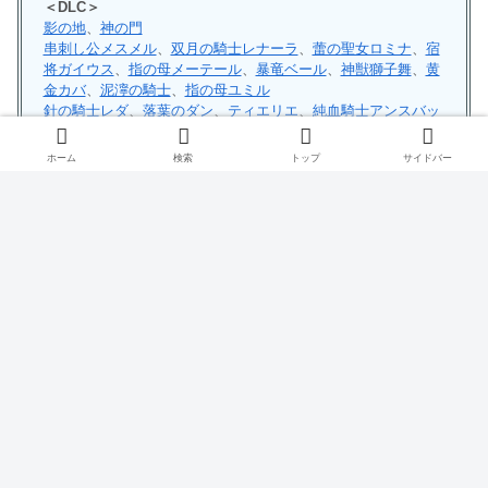
＜DLC＞
影の地
、
神の門
串刺し公メスメル
、
双月の騎士レナーラ
、
蕾の聖女ロミナ
、
宿
将ガイウス
、
指の母メーテール
、
暴竜ベール
、
神獣獅子舞
、
黄
金カバ
、
泥濘の騎士
、
指の母ユミル
針の騎士レダ
、
落葉のダン
、
ティエリエ
、
純血騎士アンスバッ
ハ
ホーム
検索
トップ
サイドバー
また、ツイッターもやっていますのでフォローしていただけると嬉しい
です。
黄金律の正確な解釈について考察しました。
ぜひご一読ください！
https://t.co/WDM8LVHSwI
#エルデンリン
グ
#エルデンリング考察
— フロムの獣 (@espressssolab)
May 3, 2022
出所：ELDEN RING © 2022 From Software Inc. All Rights Reserved.
エルデンリング
ゲーム