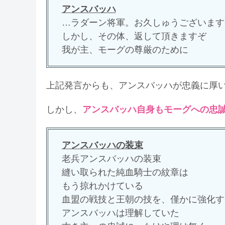
アンスバッハ
…ラダーン将軍。お久しゅうございます
しかし、その体、返して頂きますぞ
我が主、モーグの尊厳のために
上記発言からも、アンスバッハが忠義に厚
しかし、
アンスバッハ自身もモーグへの忠
アンスバッハの装束
老兵アンスバッハの装束
縫い取られた純血騎士の紋章は
もう掠れかけている
血盟の戦技と王朝の技を、僅かに強化す
アンスバッハは理解していた