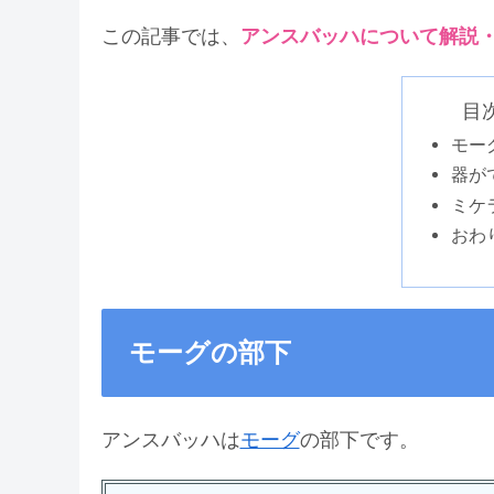
この記事では、
アンスバッハについて解説
目次 
モー
器が
ミケ
おわ
モーグの部下
アンスバッハは
モーグ
の部下です。