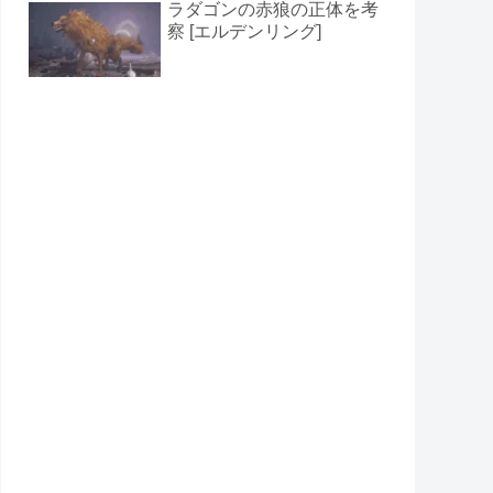
ラダゴンの赤狼の正体を考
察 [エルデンリング]