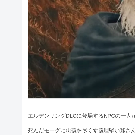
エルデンリングDLCに登場するNPCの一
死んだモーグに忠義を尽くす義理堅い爺さ