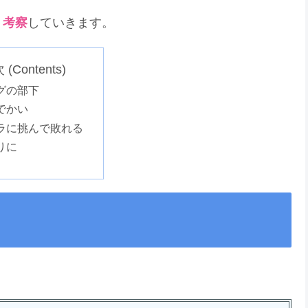
・考察
していきます。
(Contents)
グの部下
でかい
ラに挑んで敗れる
りに