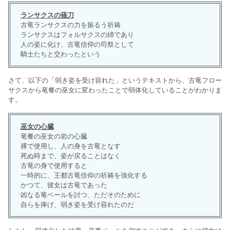
ランサクスの薙刀
古竜ランサクスの力を振るう祈祷
ランサクスはフォルサクスの姉であり
人の姿に化け、古竜信仰の司祭として
騎士たちと交わったという
さて、以下の「弱き姿を受け容れた」というテキストから、古竜フロー
サクスから竜餐の巫女に変わったことで弱体化していることがわかりま
す。
巫女の心臓
竜餐の巫女の岩の心臓
裸で使用し、人の身を古竜となす
死ぬ時まで、姿が戻ることはなく
古竜の身で使用すると
一時的に、王都古竜信仰の祈祷を強化する
かつて、彼女は古竜であった
凶なる竜ベールを討つ、ただそのために
自らを捧げ、弱き姿を受け容れたのだ