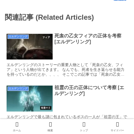
関連記事 (Related Articles)
死衾の乙女フィアの正体を考察
エルデンリング
[エルデンリング]
エルデンリングのストーリーの重要人物として「死衾の乙女、フィ
ア」という人物が出てきます。 なんでも、死者を生き返らせる能力
を持っているのだとか、、、、 そこでこの記事では「死衾の乙女、
フィア」の正体について徹底考察していきます。
祖霊の王の正体について考察 [エ
エルデンリング
ルデンリング]
エルデンリングで最も謎に包まれているボスの一人が「祖霊の王」で
す。 特殊なボスしか所持していないはず「追憶」を持っているた
め、エルデンリングの世界観においても重要なボスであると考えられ
ます。 そこでこの記事では、祖霊の王の正体について考察していき
ホーム
検索
トップ
サイドバー