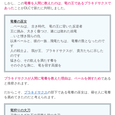
しかし、この
竜餐を人間に教えたのは、竜の王であるプラキドサクスで
あった
ことがDLCで新たに判明しました。
竜餐の巫女
…ベールは、 古き時代、 竜の王に背いた反逆者
王に挑み、大きく傷つけ、遂には敗れた凶竜
…いと憎き我らの仇
以来ベールと、彼の一族…飛竜たちは、 竜餐の贄となったので
す
人の戦士よ。 我が王、 プラキドサクスが、 貴方たちに示した
のです
猛き心、その飢えを満たす餐を
その小さな身に、 竜を宿す高揚を
プラキドサクスが人間に竜餐を教えた理由は、ベールを倒すため
である
と推察されます。
だからこそ、
プラキドサクス
の部下である竜餐の巫女は、褪せ人に竜餐
を薦めてきたのだと考えられます。
竜狩りの大刀