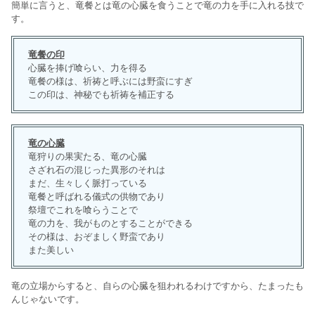
簡単に言うと、竜餐とは竜の心臓を食うことで竜の力を手に入れる技で
す。
竜餐の印
心臓を捧げ喰らい、力を得る
竜餐の様は、祈祷と呼ぶには野蛮にすぎ
この印は、神秘でも祈祷を補正する
竜の心臓
竜狩りの果実たる、竜の心臓
さざれ石の混じった異形のそれは
まだ、生々しく脈打っている
竜餐と呼ばれる儀式の供物であり
祭壇でこれを喰らうことで
竜の力を、我がものとすることができる
その様は、おぞましく野蛮であり
また美しい
竜の立場からすると、自らの心臓を狙われるわけですから、たまったも
んじゃないです。