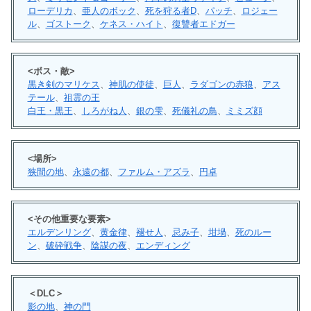
ローデリカ
、
亜人のボック
、
死を狩る者D
、
パッチ
、
ロジェー
ル
、
ゴストーク
、
ケネス・ハイト
、
復讐者エドガー
<ボス・敵>
黒き剣のマリケス
、
神肌の使徒
、
巨人
、
ラダゴンの赤狼
、
アス
テール
、
祖霊の王
白王・黒王
、
しろがね人
、
銀の雫
、
死儀礼の鳥
、
ミミズ顔
<場所>
狭間の地
、
永遠の都
、
ファルム・アズラ
、
円卓
<その他重要な要素>
エルデンリング
、
黄金律
、
褪せ人
、
忌み子
、
坩堝
、
死のルー
ン
、
破砕戦争
、
陰謀の夜
、
エンディング
＜DLC＞
影の地
、
神の門