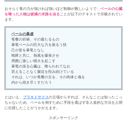
おそらく竜の力が強ければ強いほど制御が難しいようで、
ベールの心臓
を喰った人物は破滅の末路を辿る
ことが以下のテキストで示唆されてい
ます。
ベールの暴虐
竜餐の祈祷、その最たるもの
暴竜ベールの巨大な力を振るう技
己が姿を暴竜となし
咆哮と共に、熱風を爆発させ
周囲に激しい噴火を起こす
暴竜の滾る心臓は、喰らわれてなお
袞えることなく服従を拒み続けている
それは、いつか竜餐の主を、その肉体と魂を
内から焼き尽くすだろう
とはいえ、
プラキドサクス
の立場からすれば、そんなことは知ったこっ
ちゃないため、ベールを倒すために手段を選ばず非人道的な方法を人間
に伝授したことがうかがえます。
スポンサーリンク