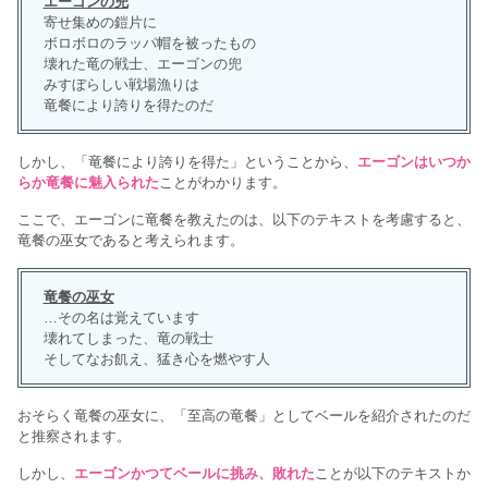
エーゴンの兜
寄せ集めの鎧片に
ボロボロのラッパ帽を被ったもの
壊れた竜の戦士、エーゴンの兜
みすぼらしい戦場漁りは
竜餐により誇りを得たのだ
しかし、「竜餐により誇りを得た」ということから、
エーゴンはいつか
らか竜餐に魅入られた
ことがわかります。
ここで、エーゴンに竜餐を教えたのは、以下のテキストを考慮すると、
竜餐の巫女であると考えられます。
竜餐の巫女
…その名は覚えています
壊れてしまった、竜の戦士
そしてなお飢え、猛き心を燃やす人
おそらく竜餐の巫女に、「至高の竜餐」としてベールを紹介されたのだ
と推察されます。
しかし、
エーゴンかつてベールに挑み、敗れた
ことが以下のテキストか