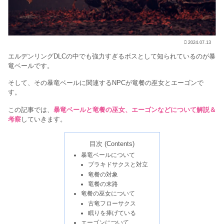
2024.07.13
エルデンリングDLCの中でも強力すぎるボスとして知られているのが暴
竜ベールです。
そして、その暴竜ベールに関連するNPCが竜餐の巫女とエーゴンで
す。
この記事では、
暴竜ベールと竜餐の巫女、エーゴンなどについて解説＆
考察
していきます。
目次 (Contents)
暴竜ベールについて
プラキドサクスと対立
竜餐の対象
竜餐の末路
竜餐の巫女について
古竜フローサクス
眠りを捧げている
エーゴンについて