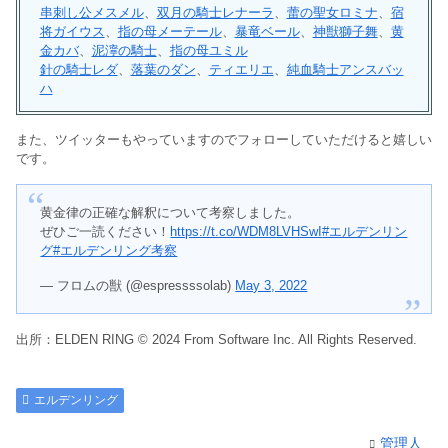
串刺し公メスメル
、
双月の騎士レナーラ
、
蕾の聖女ロミナ
、
宿
将ガイウス
、
指の母メーテール
、
暴竜ベール
、
神獣獅子舞
、
黄
金カバ
、
泥濘の騎士
、
指の母ユミル
針の騎士レダ
、
落葉のダン
、
ティエリエ
、
純血騎士アンスバッ
ハ
また、ツイッターもやっていますのでフォローしていただけると嬉しい
です。
黄金律の正確な解釈について考察しました。
ぜひご一読ください！
https://t.co/WDM8LVHSwI
#エルデンリン
グ
#エルデンリング考察
— フロムの獣 (@espressssolab)
May 3, 2022
出所：ELDEN RING © 2024 From Software Inc. All Rights Reserved.
エルデンリング
管理人