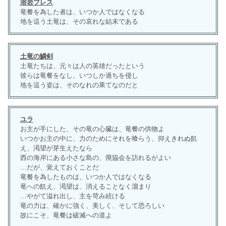
溶岩ブレス
竜餐を為した者は、いつか人ではなくなる
地を這う土竜は、その哀れな結末である
土竜の鱗剣
土竜たちは、元々は人の英雄だったという
彼らは竜餐をなし、いつしか過ちを侵し
地を這う姿は、そのなれの果てなのだと
ユラ
お主が手にした、その竜の心臓は、竜餐の供物よ
いつかお主の中に、力のためにそれを喰らう、抑えきれぬ飢
え、渇望が芽生えたなら
西の海岸にある小さな島の、廃協会を訪れるがよい
…だが、覚えておくことだ
竜餐を為したものは、いつか人ではなくなる
竜への飢え、渇望は、消えることなく溜まり
…やがて溢れ出し、主を苛み続ける
竜の力は、確かに強く、美しく、そして恐ろしい
故にこそ、竜餐は破滅への道よ