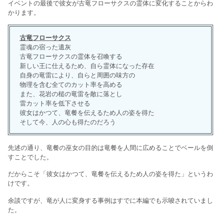
イベントの最後で彼女が古竜フローサクスの霊体に変化することからわ
かります。
古竜フローサクス
霊魂の宿った遺灰
古竜フローサクスの霊体を召喚する
新しい王に仕えるため、自ら霊体になった存在
自身の竜雷により、自らと周囲の味方の
物理を含む全てのカット率を高める
また、花岩の槌の竜雷を敵に落とし
雷カット率を低下させる
彼女はかつて、竜餐を伝えるため人の姿を得た
そして今、人の心も得たのだろう
先述の通り、竜餐の巫女の目的は竜餐を人間に広めることでベールを倒
すことでした。
だからこそ「彼女はかつて、竜餐を伝えるため人の姿を得た」というわ
けです。
余談ですが、竜が人に変身する事例はすでに本編でも示唆されていまし
た。