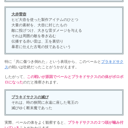
大赤雷壺
ヒビ大壺を使った製作アイテムのひとつ
大量の素材を、大壺に封じたもの
敵に投げつけ、大きな雷ダメージを与える
それは周囲の敵を巻き込む
伝播する赤い雷は、王を裏切り
暴君に仕えた古竜の技であるという
特に「共に傷つき倒れた」という表現から、このベールと
プラキドサク
ス
の戦いは壮絶だったことがうかがえます。
したがって、
この戦いが原因でベールとプラキドサクスのの体がボロボ
ロになった
のだと推察されます。
プラキドサクスの滅び
それは、時の狭間に永遠に座した竜王の
滅びゆく断末魔であった
実際、ベールの体をよく観察すると、
プラキドサクスの２つ頭が噛み付
いている
ことがわかります。