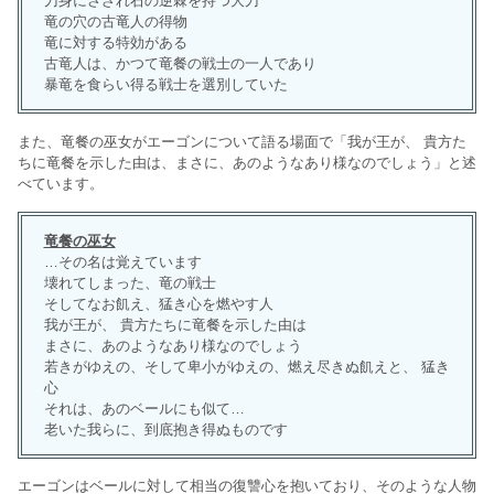
刀身にさざれ石の逆棘を持つ大刀
竜の穴の古竜人の得物
竜に対する特効がある
古竜人は、かつて竜餐の戦士の一人であり
暴竜を食らい得る戦士を選別していた
また、竜餐の巫女がエーゴンについて語る場面で「我が王が、 貴方た
ちに竜餐を示した由は、まさに、あのようなあり様なのでしょう」と述
べています。
竜餐の巫女
…その名は覚えています
壊れてしまった、竜の戦士
そしてなお飢え、猛き心を燃やす人
我が王が、 貴方たちに竜餐を示した由は
まさに、あのようなあり様なのでしょう
若きがゆえの、そして卑小がゆえの、燃え尽きぬ飢えと、 猛き
心
それは、あのベールにも似て…
老いた我らに、到底抱き得ぬものです
エーゴンはベールに対して相当の復讐心を抱いており、そのような人物