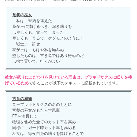
竜餐の巫女
…私は、誓約を違えた
我が王に捧げるべき、深き眠りを
…卑しくも、貪ってしまった
卑しくも！まるで、ケダモノのように！
…戦士よ、許せ
我が王は、もはや私を顧みぬ
堕したものは、古き竜ではあり得ぬのだ
…捨て置いて、行くがよい
彼女が眠りにこだわりを見せている理由は、プラキドサクスに眠りを捧
げているため
であることが以下のテキストに記載されています。
古竜の恩寵
竜王プラキドサクスの名のもとに
竜餐の巫女がもたらす恩寵
FPを消費して
物理を含めた全てのカット率を高め
同様に、ガード時カット率も高める
巫女は、毎夜自身の眠りを捧げることで