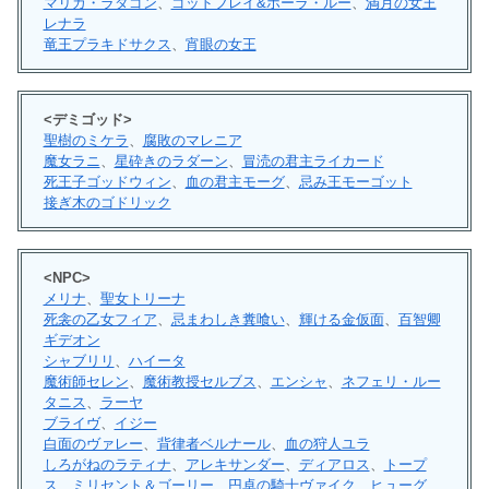
マリカ・ラダゴン
、
ゴッドフレイ&ホーラ・ルー
、
満月の女王
レナラ
竜王プラキドサクス
、
宵眼の女王
<デミゴッド>
聖樹のミケラ
、
腐敗のマレニア
魔女ラニ
、
星砕きのラダーン
、
冒涜の君主ライカード
死王子ゴッドウィン
、
血の君主モーグ
、
忌み王モーゴット
接ぎ木のゴドリック
<NPC>
メリナ
、
聖女トリーナ
死衾の乙女フィア
、
忌まわしき糞喰い
、
輝ける金仮面
、
百智卿
ギデオン
シャブリリ
、
ハイータ
魔術師セレン
、
魔術教授セルブス
、
エンシャ
、
ネフェリ・ルー
タニス
、
ラーヤ
ブライヴ
、
イジー
白面のヴァレー
、
背律者ベルナール
、
血の狩人ユラ
しろがねのラティナ
、
アレキサンダー
、
ディアロス
、
トープ
ス
、
ミリセント＆ゴーリー
、
円卓の騎士ヴァイク
、
ヒューグ
、