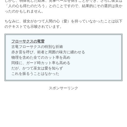
しかし、弱体化した結果、見事ベールを倒すことができ、さらに彼女は
「人の心も得たのだろう」とのことですので、結果的にその選択は良か
ったのかもしれません。
ちなみに、彼女がかつて人間の心（愛）を持っていなかったことは以下
のテキストでも示唆されています。
フローサクスの竜雷
古竜フローサクスの特別な祈祷
赤き雷を呼び、術者と周囲の味方に纏わせる
物理を含めた全てのカット率を高め
同様に、ガード時カット率も高める
だが、かつて巫女は愛を知らず
これを振るうことはなかった
スポンサーリンク