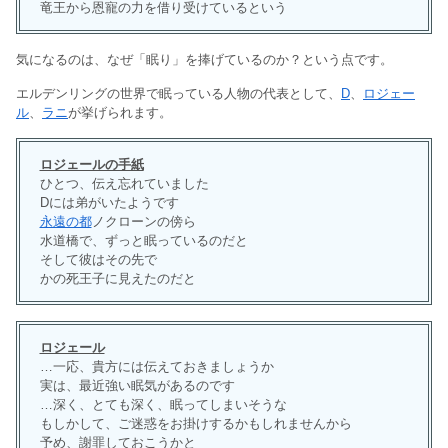
竜王から恩寵の力を借り受けているという
気になるのは、なぜ「眠り」を捧げているのか？という点です。
エルデンリングの世界で眠っている人物の代表として、
D
、
ロジェー
ル
、
ラニ
が挙げられます。
ロジェールの手紙
ひとつ、伝え忘れていました
Dには弟がいたようです
永遠の都
ノクローンの傍ら
水道橋で、ずっと眠っているのだと
そして彼はその先で
かの死王子に見えたのだと
ロジェール
…一応、貴方には伝えておきましょうか
実は、最近強い眠気があるのです
…深く、とても深く、眠ってしまいそうな
もしかして、ご迷惑をお掛けするかもしれませんから
予め、謝罪しておこうかと