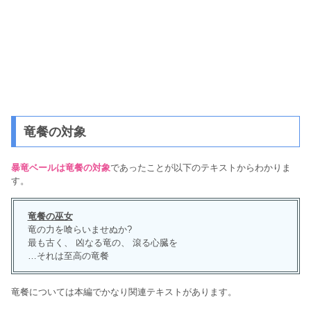
竜餐の対象
暴竜ベールは竜餐の対象
であったことが以下のテキストからわかりま
す。
竜餐の巫女
竜の力を喰らいませぬか?
最も古く、 凶なる竜の、 滾る心臓を
…それは至高の竜餐
竜餐については本編でかなり関連テキストがあります。