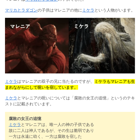
マリカとラダゴン
の子供はマレニアの他に
ミケラ
という人物がいます。
ミケラ
はマレニアの双子の兄に当たるのですが、
ミケラもマレニアも生
まれながらにして呪いを宿しています。
ミケラ
とマレニアの呪いについては「腐敗の女王の追憶」というのテキ
ストに記載されています。
腐敗の女王の追憶
ミケラ
とマレニアは、唯一人の神の子供である
故に二人は神人であるが、その生は脆弱であり
一方は永遠に幼く、一方は腐敗を宿した