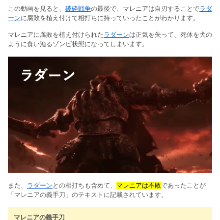
この動画を見ると、
破砕戦争
の最後で、マレニアは自刃することで
ラダ
ーン
に腐敗を植え付けて相打ちに持っていったことがわかります。
マレニアに腐敗を植え付けられた
ラダーン
は正気を失って、死体を犬の
ように食い漁るゾンビ状態になってしまいます。
また、
ラダーン
との相打ちも含めて、
マレニアは不敗
であったことが
「マレニアの義手刀」のテキストに記載されています。
マレニアの義手刀