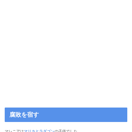
腐敗を宿す
マレニアは
マリカとラダゴン
の子供でした。