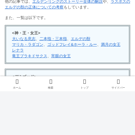
他の記事では、
エルデンリングのストーリー全体の解説
や、
ラスボスの
エルデの獣の正体についての考察
もしています。
また、一覧は以下です。
<神・王・女王>
大いなる意志
、
二本指・三本指
、
エルデの獣
マリカ・ラダゴン
、
ゴッドフレイ&ホーラ・ルー
、
満月の女王
レナラ
竜王プラキドサクス
、
宵眼の女王
<デミゴッド>
聖樹のミケラ
、
腐敗のマレニア
魔女ラニ
、
星砕きのラダーン
、
冒涜の君主ライカード
ホーム
検索
トップ
サイドバー
死王子ゴッドウィン
、
血の君主モーグ
、
忌み王モーゴット
接ぎ木のゴドリック
<NPC>
メリナ
、
聖女トリーナ
死衾の乙女フィア
、
忌まわしき糞喰い
、
輝ける金仮面
、
百智卿