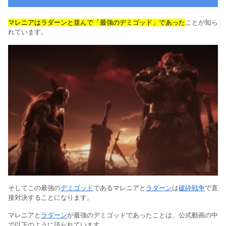
マレニアはラダーンと並んで「最強のデミゴッド」であった
ことが知ら
れています。
そしてこの最強の
デミゴッド
であるマレニアと
ラダーン
は
破砕戦争
で直
接対決することになります。
マレニアと
ラダーン
が最強のデミゴッドであったことは、公式動画の中
で以下のように語られています。