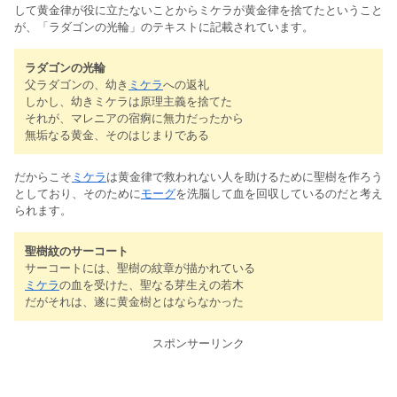
して黄金律が役に立たないことからミケラが黄金律を捨てたということ
が、「ラダゴンの光輪」のテキストに記載されています。
ラダゴンの光輪
父ラダゴンの、幼き
ミケラ
への返礼
しかし、幼きミケラは原理主義を捨てた
それが、マレニアの宿痾に無力だったから
無垢なる黄金、そのはじまりである
だからこそ
ミケラ
は黄金律で救われない人を助けるために聖樹を作ろう
としており、そのために
モーグ
を洗脳して血を回収しているのだと考え
られます。
聖樹紋のサーコート
サーコートには、聖樹の紋章が描かれている
ミケラ
の血を受けた、聖なる芽生えの若木
だがそれは、遂に黄金樹とはならなかった
スポンサーリンク