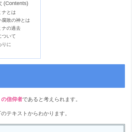
(Contents)
ミナとは
い腐敗の神とは
ミナの過去
について
わりに
）の信仰者
であると考えられます。
下のテキストからわかります。