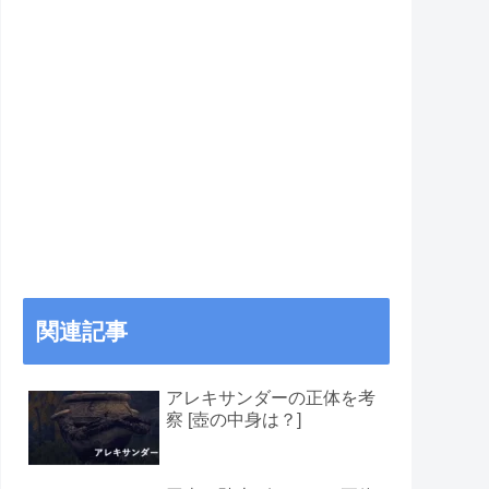
関連記事
アレキサンダーの正体を考
察 [壺の中身は？]