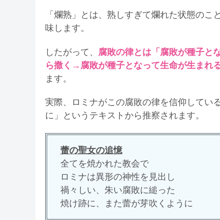
「爛熟」とは、熟しすぎて爛れた状態のこ
味します。
したがって、
腐敗の律とは「腐敗が種子と
ら撒く→腐敗が種子となって生命が生まれ
ます。
実際、ロミナがこの腐敗の律を信仰してい
に」というテキストから推察されます。
蕾の聖女の追憶
全てを焼かれた教会で
ロミナは異形の神性を見出し
禍々しい、朱い腐敗に縋った
焼け跡に、また蕾が芽吹くように