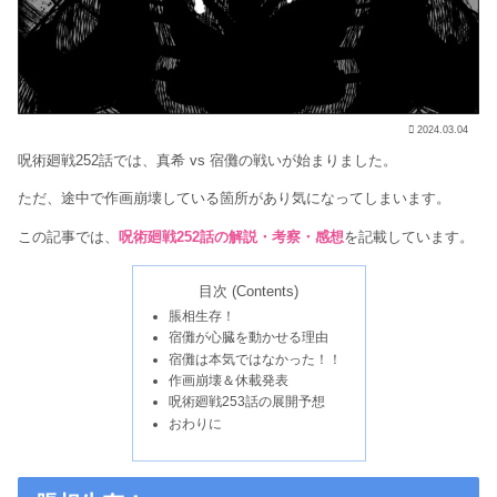
2024.03.04
呪術廻戦252話では、真希 vs 宿儺の戦いが始まりました。
ただ、途中で作画崩壊している箇所があり気になってしまいます。
この記事では、
呪術廻戦252話の解説・考察・感想
を記載しています。
目次 (Contents)
脹相生存！
宿儺が心臓を動かせる理由
宿儺は本気ではなかった！！
作画崩壊＆休載発表
呪術廻戦253話の展開予想
おわりに