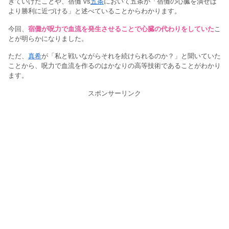
きていけたことや、宿儺 vs
五条
において五条が「宿儺の心臓を潰せば
より勝利に近づける」と述べていることからわかります。
今回、
宿儺が呪力で血流を発生させることで心臓の代わりをしていた
こ
とが明らかになりました。
ただ、
真希
が「私と戦いながらそれを続けられるのか？」と聞いていた
ことから、呪力で血流を作るのはかなりの高等技術であることがわかり
ます。
スポンサーリンク