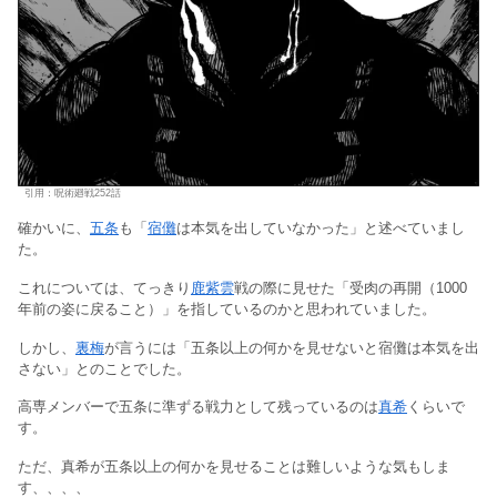
引用：呪術廻戦252話
確かいに、
五条
も「
宿儺
は本気を出していなかった」と述べていまし
た。
これについては、てっきり
鹿紫雲
戦の際に見せた「受肉の再開（1000
年前の姿に戻ること）」を指しているのかと思われていました。
しかし、
裏梅
が言うには「五条以上の何かを見せないと宿儺は本気を出
さない」とのことでした。
高専メンバーで五条に準ずる戦力として残っているのは
真希
くらいで
す。
ただ、真希が五条以上の何かを見せることは難しいような気もしま
す、、、、