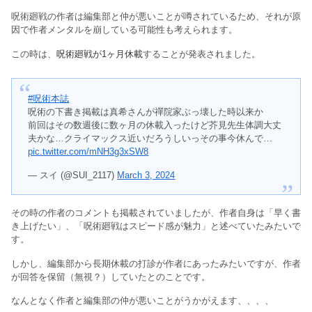
呪術廻戦の作者は編集部と仲が悪いことが噂されているため、それが原
因で作者メンタルを崩している可能性も考えられます。
この時は、
呪術廻戦が1ヶ月休載
することが発表されました。
#呪術本誌
呪術の下書き掲載は真希さんが禪院家ぶっ壊した時以来か
前回はその数週後に数ヶ月の休載入ったけど芥見先生体調大丈
夫かな…クライマックス近いだろうしいっその事今休んで…
pic.twitter.com/mNH3g3xSW8
— スイ (@SUI_2117)
March 3, 2024
その時の作者のコメントも掲載されていましたが、作者自身は「早く書
き上げたい」、「呪術廻戦はスピード感が魅力」と述べていたみたいで
す。
しかし、編集部から長期休載の打診が作者にあったみたいですが、作者
が回答を保留（無視？）していたとのことです。
なんとなく作者と編集部の仲が悪いことがうかがえます、、、、