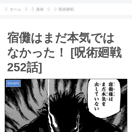
ホーム
漫画
呪術廻戦
宿儺はまだ本気では
なかった！ [呪術廻戦
252話]
呪術廻戦