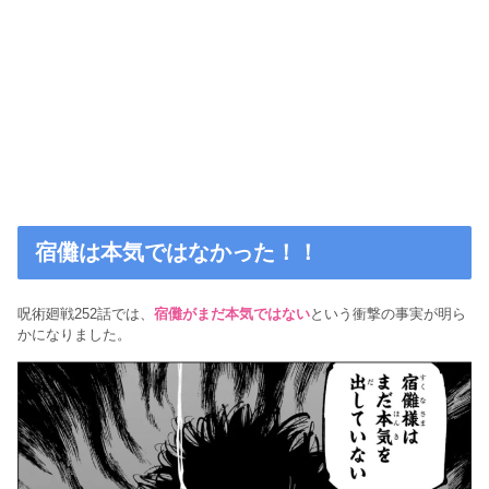
宿儺は本気ではなかった！！
呪術廻戦252話では、
宿儺がまだ本気ではない
という衝撃の事実が明ら
かになりました。