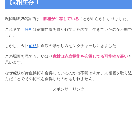
脹相生存！
呪術廻戦252話では、
脹相が生存している
ことが明らかになりました。
これまで、
脹相
は宿儺に胸を貫かれていたので、生きていたのか不明で
した。
しかし、今回
虎杖
に血液の動かし方をレクチャーしにきました。
この場面を見ても、やはり
虎杖は赤血操術を会得してる可能性が高い
と
思います。
なぜ虎杖が赤血操術を会得しているのかは不明ですが、九相図を取り込
んだことでその術式を会得したのかもしれません。
スポンサーリンク