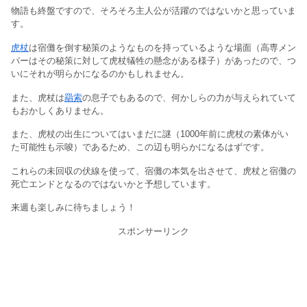
物語も終盤ですので、そろそろ主人公が活躍のではないかと思っていま
す。
虎杖
は宿儺を倒す秘策のようなものを持っているような場面（高専メン
バーはその秘策に対して虎杖犠牲の懸念がある様子）があったので、つ
いにそれが明らかになるのかもしれません。
また、虎杖は
羂索
の息子でもあるので、何かしらの力が与えられていて
もおかしくありません。
また、虎杖の出生についてはいまだに謎（1000年前に虎杖の素体がい
た可能性も示唆）であるため、この辺も明らかになるはずです。
これらの未回収の伏線を使って、宿儺の本気を出させて、虎杖と宿儺の
死亡エンドとなるのではないかと予想しています。
来週も楽しみに待ちましょう！
スポンサーリンク