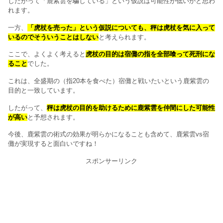
したがって「鹿紫雲を騙している」という仮説は可能性が低いかと思わ
れます。
一方、
「虎杖を売った」という仮説についても、秤は虎杖を気に入って
いるのでそういうことはしない
と考えられます。
ここで、よくよく考えると
虎杖の目的は宿儺の指を全部喰って死刑にな
ること
でした。
これは、全盛期の（指20本を食べた）宿儺と戦いたいという鹿紫雲の
目的と一致しています。
したがって、
秤は虎杖の目的を助けるために鹿紫雲を仲間にした可能性
が高い
と予想されます。
今後、鹿紫雲の術式の効果が明らかになることも含めて、鹿紫雲vs宿
儺が実現すると面白いですね！
スポンサーリンク