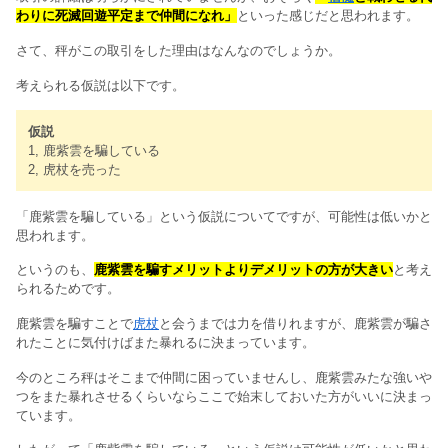
わりに死滅回遊平定まで仲間になれ」
といった感じだと思われます。
さて、秤がこの取引をした理由はなんなのでしょうか。
考えられる仮説は以下です。
仮説
1, 鹿紫雲を騙している
2, 虎杖を売った
「鹿紫雲を騙している」という仮説についてですが、可能性は低いかと
思われます。
というのも、
鹿紫雲を騙すメリットよりデメリットの方が大きい
と考え
られるためです。
鹿紫雲を騙すことで
虎杖
と会うまでは力を借りれますが、鹿紫雲が騙さ
れたことに気付けばまた暴れるに決まっています。
今のところ秤はそこまで仲間に困っていませんし、鹿紫雲みたな強いや
つをまた暴れさせるくらいならここで始末しておいた方がいいに決まっ
ています。