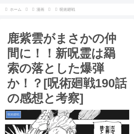
ホーム
漫画
呪術廻戦
鹿紫雲がまさかの仲
間に！！新呪霊は羂
索の落とした爆弾
か！？[呪術廻戦190話
の感想と考察]
呪術廻戦