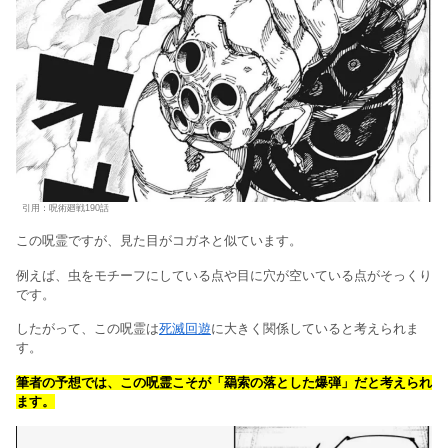
引用：呪術廻戦190話
この呪霊ですが、見た目がコガネと似ています。
例えば、虫をモチーフにしている点や目に穴が空いている点がそっくり
です。
したがって、この呪霊は
死滅回遊
に大きく関係していると考えられま
す。
筆者の予想では、この呪霊こそが「羂索の落とした爆弾」だと考えられ
ます。