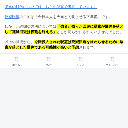
羂索の目的についてはこちらの記事で考察しています。
死滅回遊
の目的は「全日本人を天元と同化させる下準備」です。
しかし、詳細な方法については
「強者が残った回遊に羂索が爆弾を落と
して死滅回遊は役割を終える」
としか明らかにされていませんでした。
以上の状況から、
今回投入された呪霊は死滅回遊を終わらせるために羂
索が落とした爆弾である可能性が高いと予想
されます。
（ちょうど
真希
と加茂が強い呪霊や術師を間引いたタイミングでこの呪
霊が現れたのもこの予想と合致しています。）
ホーム
検索
トップ
サイドバー
この予想が当たっているのか来週明らかになるかもしれません。
楽しみに待ちましょう！！
おわりに
以上で呪術廻戦190話の感想と考察を終了いたします。
呪術廻戦の感想と考察の一覧はこちらです！