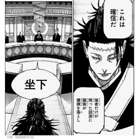
引用：呪術廻戦167話