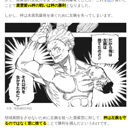
ことで
鹿雲紫vs秤の戦いは秤の勝利
となりました。
しかし、秤は水蒸気爆発を凌ぐために左腕を失ってしまいます。
引用：呪術廻戦190話
領域展開をさせないために左腕を狙った鹿紫雲に対して、
秤は左腕を守
るのではなく逆に捨てる
ことで勝利を掴んだというわけです。