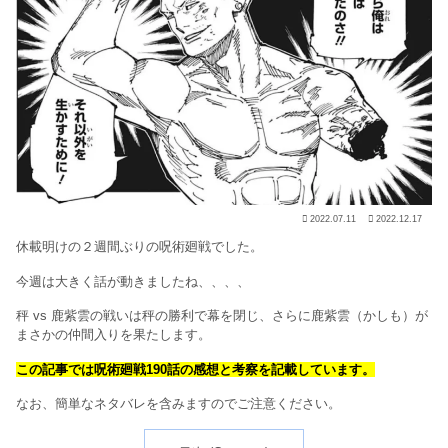
2022.07.11
2022.12.17
休載明けの２週間ぶりの呪術廻戦でした。
今週は大きく話が動きましたね、、、、
秤 vs 鹿紫雲の戦いは秤の勝利で幕を閉じ、さらに鹿紫雲（かしも）が
まさかの仲間入りを果たします。
この記事では呪術廻戦190話の感想と考察を記載しています。
なお、簡単なネタバレを含みますのでご注意ください。