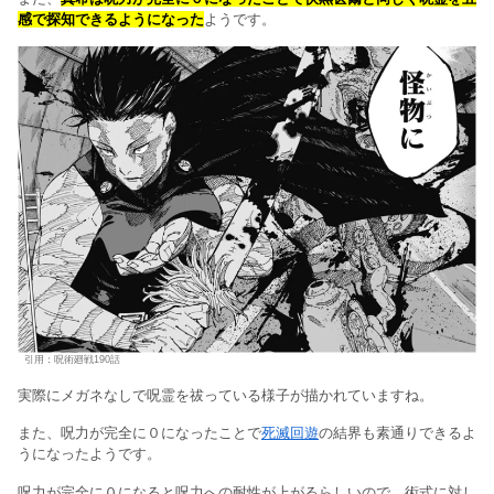
感で探知できるようになった
ようです。
引用：呪術廻戦190話
実際にメガネなしで呪霊を祓っている様子が描かれていますね。
また、呪力が完全に０になったことで
死滅回遊
の結界も素通りできるよ
うになったようです。
呪力が完全に０になると呪力への耐性が上がるらしいので、術式に対し