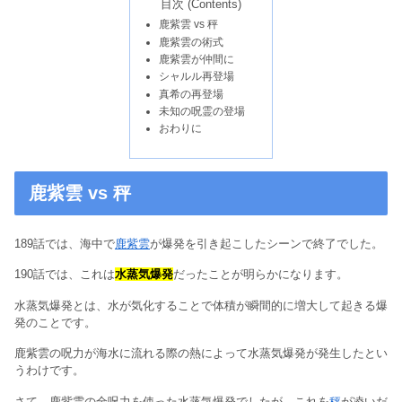
目次 (Contents)
鹿紫雲 vs 秤
鹿紫雲の術式
鹿紫雲が仲間に
シャルル再登場
真希の再登場
未知の呪霊の登場
おわりに
鹿紫雲 vs 秤
189話では、海中で
鹿紫雲
が爆発を引き起こしたシーンで終了でした。
190話では、これは
水蒸気爆発
だったことが明らかになります。
水蒸気爆発とは、水が気化することで体積が瞬間的に増大して起きる爆
発のことです。
鹿紫雲の呪力が海水に流れる際の熱によって水蒸気爆発が発生したとい
うわけです。
さて、鹿紫雲の全呪力を使った水蒸気爆発でしたが、これを
秤
が凌いだ