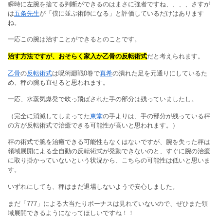
瞬時に左腕を捨てる判断ができるのはまさに強者ですね、、、、さすが
は
五条先生
が「僕に並ぶ術師になる」と評価しているだけはあります
ね。
一応この腕は治すことができるとのことです。
治す方法ですが、おそらく家入か乙骨の反転術式
だと考えられます。
乙骨
の
反転術式
は呪術廻戦0巻で
真希
の潰れた足を元通りにしているた
め、秤の腕も直せると思われます。
一応、水蒸気爆発で吹っ飛ばされた手の部分は残っていましたし。
（完全に消滅してしまってた
東堂
の手よりは、手の部分が残っている秤
の方が反転術式で治癒できる可能性が高いと思われます。）
秤の術式で腕を治癒できる可能性もなくはないですが、腕を失った秤は
領域展開による全自動の反転術式が発動できないのと、すぐに腕の治癒
に取り掛かっていないという状況から、こちらの可能性は低いと思いま
す。
いずれにしても、秤はまだ退場しないようで安心しました。
まだ「777」による大当たりボーナスは見れていないので、ぜひまた領
域展開できるようになってほしいですね！！