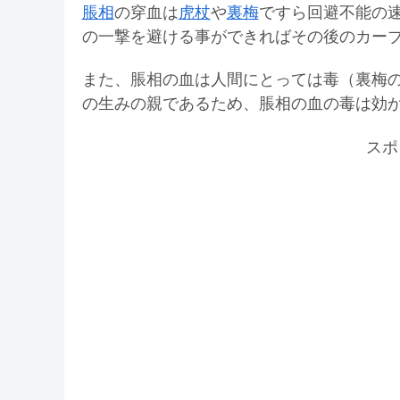
脹相
の穿血は
虎杖
や
裏梅
ですら回避不能の
の一撃を避ける事ができればその後のカー
また、脹相の血は人間にとっては毒（裏梅
の生みの親であるため、脹相の血の毒は効
スポ