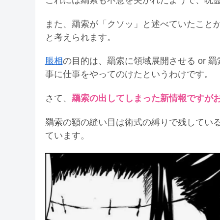
これには羂索も不意を突かれたようで、呪
また、羂索が「クソッ」と述べていたこと
と考えられます。
脹相
の目的は、羂索に領域展開させる or
事に仕事をやってのけたというわけです。
さて、
羂索の出してしまった新情報ですが
羂索の額の縫い目は術式の縛りで残してい
ています。