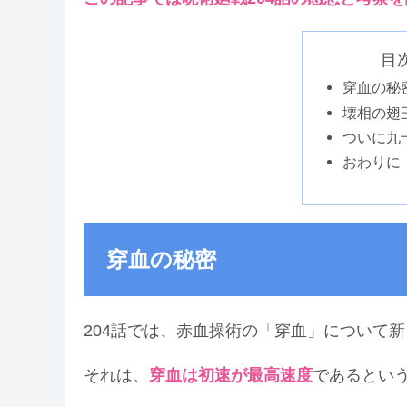
目次 
穿血の秘
壊相の翅
ついに九
おわりに
穿血の秘密
204話では、赤血操術の「穿血」について
それは、
穿血は初速が最高速度
であるとい