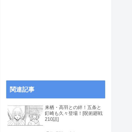
関連記事
来栖・高羽との絆！五条と
釘崎も久々登場！[呪術廻戦
210話]