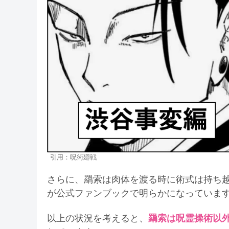
引用：呪術廻戦
さらに、羂索は肉体を渡る時に術式は持ち
が公式ファンブックで明らかになっていま
以上の状況を考えると、
羂索は呪霊操術以