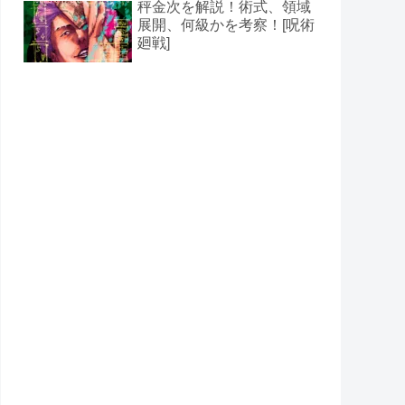
秤金次を解説！術式、領域
展開、何級かを考察！[呪術
廻戦]