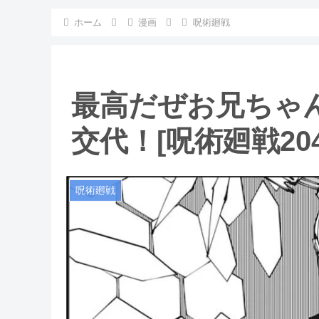
ホーム
漫画
呪術廻戦
最高だぜお兄ちゃ
交代！[呪術廻戦20
呪術廻戦