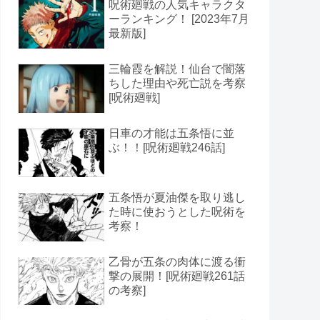
呪術廻戦の人気キャラクタ
ーランキング！ [2023年7月
最新版]
三輪霞を解説！仙台で闇落
ちした理由や死亡説を考察
[呪術廻戦]
日車の才能は五条悟に並
ぶ！！[呪術廻戦246話]
五条悟が夏油傑を取り逃し
た時に使おうとした呪術を
考察！
乙骨が五条の肉体に渡る衝
撃の展開！[呪術廻戦261話
の考察]