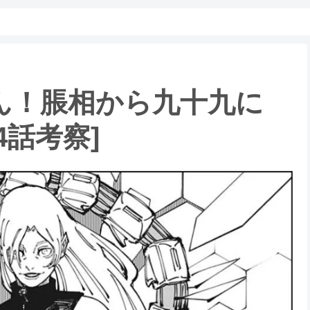
ん！脹相から九十九に
4話考察]