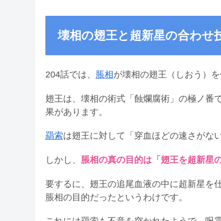
壊相の翅王と超新星の合わせ
204話では、
脹相
が壊相の翅王（しおう）を
翅王は、壊相の術式「蝕爛腐術」の極ノ番
果があります。
羂索
は翅王に対して「穿血ほどの速さがな
しかし、
脹相の真の目的は「翅王を超新星
要するに、翅王の追尾血液の中に超新星を
脹相の目的だったというわけです。