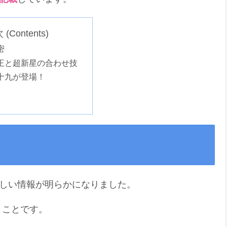
(Contents)
密
王と超新星の合わせ技
十九が登場！
新しい情報が明らかになりました。
うことです。