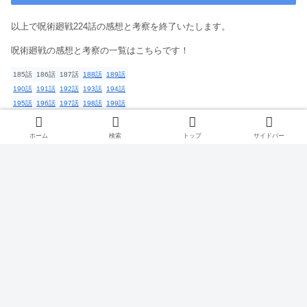
以上で呪術廻戦224話の感想と考察を終了いたします。
呪術廻戦の感想と考察の一覧はこちらです！
185話
186話
187話
188話
189話
190話
191話
192話
193話
194話
195話
196話
197話
198話
199話
200話
201話
202話
203話
204話
205話
206話
207話
208話
209話
ホーム
検索
トップ
サイドバー
210話
211話
212話
213話
214話
215話
216話
217話
218話
219話
220話
221話
222話
223話
224話
225話
226話
227話
228話
229話
230話
231話
232話
233話
234話
235話
236話
237話
238話
239話
240話
241話
242話
243話
244話
245話
246話
247話
248話
249話
250話
251話
252話
253話
254話
255話
256話
257話
258話
259話
260話
261話
262話
263話
264話