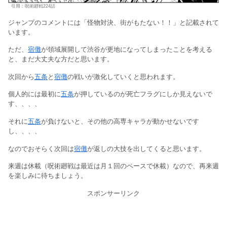
引用：呪術廻戦224話
ジャンプのコメントには「怪物対決、街がもたない！！」と記載されて
います。
ただ、
宿儺
が領域展開して渋谷が更地になってしまったことを考える
と、まだ大丈夫な方だと思います。
次回から
五条
と
宿儺
の戦いが激化していくと思われます。
個人的には最初に
五条
が押しているのが死亡フラグにしか見えないで
す、、、、
それに
五条
が負けないと、その他の高専キャラが動かせないです
し、、、、
なのでおそらく次回は
宿儺
が返しの大技を出してくると思います。
来週は休載（呪術廻戦は最近は月１回のペースで休載）なので、再来週
を楽しみに待ちましょう。
スポンサーリンク